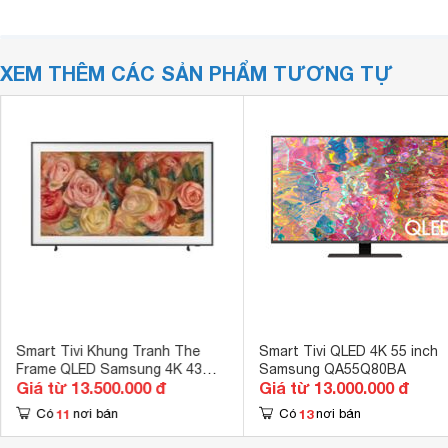
XEM THÊM CÁC SẢN PHẨM TƯƠNG TỰ
Smart Tivi Khung Tranh The
Smart Tivi QLED 4K 55 inch
Frame QLED Samsung 4K 43
Samsung QA55Q80BA
Giá từ 13.500.000 đ
Giá từ 13.000.000 đ
inch QA43LS03D
11
13
Có
nơi bán
Có
nơi bán