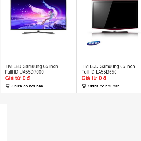
Tổng công suất loa
20 
Kích thước có chân, đặt bàn
123.26 x 81.8
Trọng lượng có chân
15.7 kg
Kích thước không chân, treo tường
123.26 x 75.2
Trọng lượng không có chân
15.6 kg
Tivi LED Samsung 65 inch
Tivi LCD Samsung 65 inch
FullHD UA55D7000
FullHD LA55B650
Giá từ 0 đ
Giá từ 0 đ
Chưa có nơi bán
Chưa có nơi bán