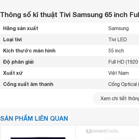
Thông số kĩ thuật Tivi Samsung 65 inch F
Hãng sản xuất
Samsung 
Loại tivi
Tivi LED 
Kích thước màn hình
55 inch
Độ phân giải
Full HD (1920 
Xuất xứ
Việt Nam 
Cổng xuất âm thanh
Cổng Optical (
Cổng AV
Cổng Compos
Xem chi tiết thông
Tích hợp đầu thu kỹ thuật số
DVB-T2 
SẢN PHẨM LIÊN QUAN
Công nghệ hình ảnh
Wide Color En
Công nghệ âm thanh
Dolby Digital 