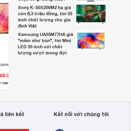
Sony K-55S25VM2 hạ giá
còn 8,3 triệu đồng, tivi 55
inch chất lượng cho gia
đình Việt
Samsung UA55M77HA giá
"mềm như bún", tivi Mini
LED 55 inch với chất
lượng vượt mong đợi
Samsung 4K 65 inch
Smart Tivi Samsung 65 inch 4K
Smart
65RU7100
UA65
388.000 đ
Giá từ 13.000.000 đ
Giá 
17
i bán
Có
nơi bán
Có
g 
, 
à liên kết
Kết nối với chúng tôi