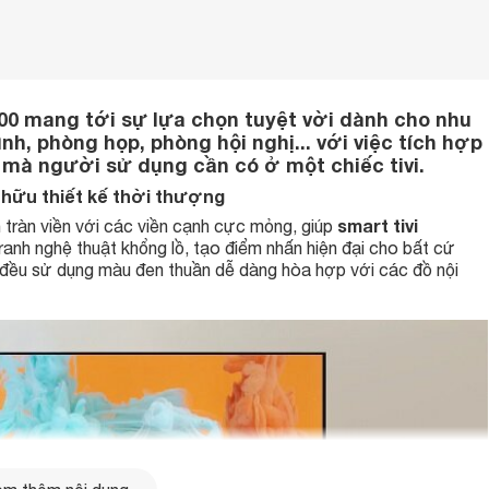
00 mang tới sự lựa chọn tuyệt vời dành cho nhu
nh, phòng họp, phòng hội nghị... với việc tích hợp
 mà người sử dụng cần có ở một chiếc tivi.
 hữu thiết kế thời thượng
smart tivi
h tràn viền với các viền cạnh cực mỏng, giúp
anh nghệ thuật khổng lồ, tạo điểm nhấn hiện đại cho bất cứ
ế đều sử dụng màu đen thuần dễ dàng hòa hợp với các đồ nội