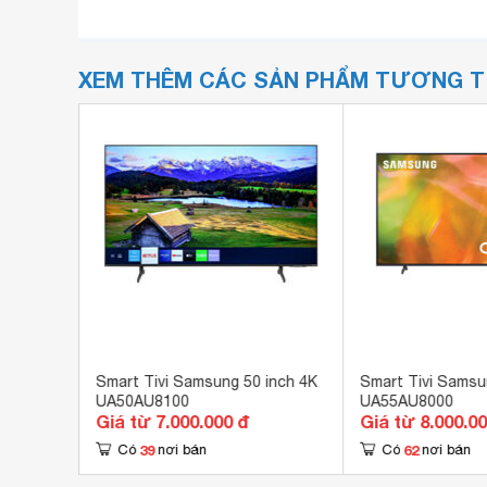
XEM THÊM CÁC SẢN PHẨM TƯƠNG 
ng 4K
Smart Tivi Samsung 50 inch 4K
Smart Tivi Samsu
UA50AU8100
UA55AU8000
Giá từ 7.000.000 đ
Giá từ 8.000.0
39
62
Có
nơi bán
Có
nơi bán