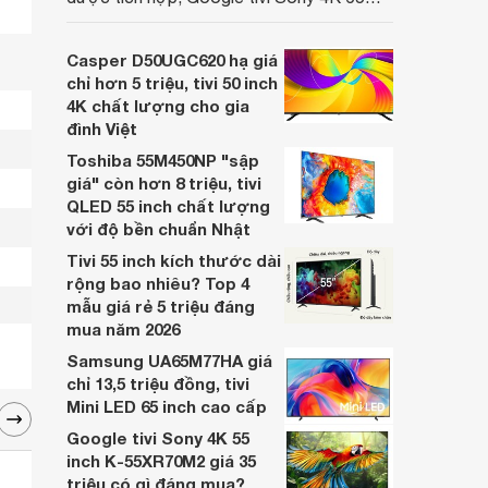
inch K-65S20M2 hiện còn đang được
nhiều cửa hàng điện máy giảm giá sâu.
Casper D50UGC620 hạ giá
chỉ hơn 5 triệu, tivi 50 inch
4K chất lượng cho gia
đình Việt
Toshiba 55M450NP "sập
giá" còn hơn 8 triệu, tivi
QLED 55 inch chất lượng
với độ bền chuẩn Nhật
Tivi 55 inch kích thước dài
rộng bao nhiêu? Top 4
mẫu giá rẻ 5 triệu đáng
mua năm 2026
Samsung UA65M77HA giá
chỉ 13,5 triệu đồng, tivi
Mini LED 65 inch cao cấp
Google tivi Sony 4K 55
inch K-55XR70M2 giá 35
triệu có gì đáng mua?