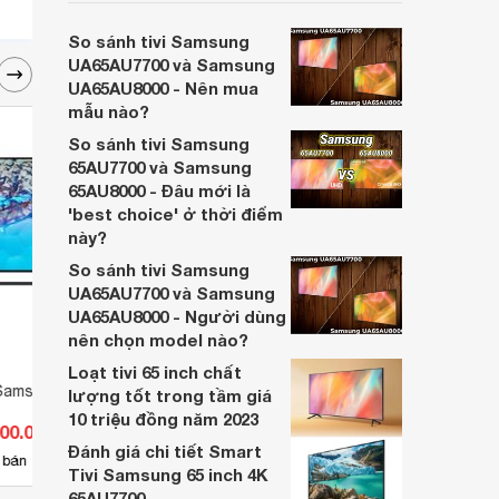
chất lượng hiển thị ấn tượng, đáp ứng tốt
nhu cầu sử dụng tại gia đình, đặc biệt là khi
So sánh tivi Samsung
World Cup 2026 sắp diễn ra.
UA65AU7700 và Samsung
UA65AU8000 - Nên mua
mẫu nào?
So sánh tivi Samsung
65AU7700 và Samsung
65AU8000 - Đâu mới là
'best choice' ở thời điểm
này?
So sánh tivi Samsung
UA65AU7700 và Samsung
UA65AU8000 - Người dùng
nên chọn model nào?
Loạt tivi 65 inch chất
Samsung 4K 43 inch
Tivi Smart Samsung 50 inch 4K
Tivi 
lượng tốt trong tầm giá
UA50NU7400 (UA-50NU7400)
FullH
10 triệu đồng năm 2023
000.000 đ
Giá từ 11.099.000 đ
Giá 
49J52
Đánh giá chi tiết Smart
7
 bán
Có
nơi bán
Có
Tivi Samsung 65 inch 4K
65AU7700