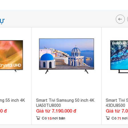
TỰ
ng 55 inch 4K
Smart Tivi Samsung 50 inch 4K
Smart Tivi 
UA50TU8000
43DU8500
00 đ
Giá từ 7.190.000 đ
Giá từ 7.
15
71
Có
nơi bán
Có
nơi