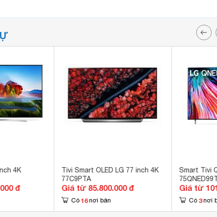
TỰ
inch 4K
Tivi Smart OLED LG 77 inch 4K
Smart Tivi 
77C9PTA
75QNED99
.000 đ
Giá từ 85.800.000 đ
Giá từ 10
16
3
Có
nơi bán
Có
nơi 