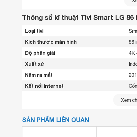
Xe
Thông số kĩ thuật Tivi Smart LG 8
Loại tivi
Sma
Kích thước màn hình
86 
Độ phân giải
4K 
Xuất xứ
Ind
Năm ra mắt
201
Độ phân giải 4K mang đến hình ảnh nét gấp 4
Kết nối internet
Cổn
Cổng HDMI
4 c
Xem chi
USB
3 c
SẢN PHẨM LIÊN QUAN
Cổng xuất âm thanh
Cổn
Cổng AV
Có 