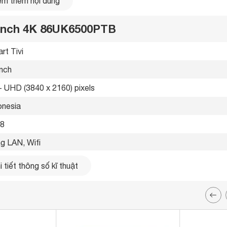
m thêm nội dung
6 inch 4K 86UK6500PTB
rt Tivi 
inch
- UHD (3840 x 2160) pixels
onesia 
8 
 lần tivi Full HD thông thường
g LAN, Wifi 
ổng 
 tiết thông số kĩ thuật
ổng 
g Optical (Digital Audio Out) 
cổng Composite và cổng 