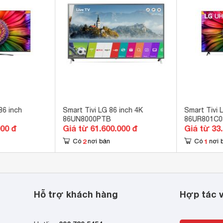
OS 4.0 
Tube, Trình duyệt web, Zing TV, Netflix, VnExpress, Film+ 
B-T2 
ếu màn hình bằng Screen Share 
remote thông minh (tìm kiếm bằng giọng nói có hỗ trợ tiếng Việt)
thể kết nối (sử dụng tốt nhất trong trình duyệt web) 
86 inch
Smart Tivi LG 86 inch 4K
Smart Tivi 
86UN8000PTB
86UR801C
 kiếm bằng giọng nói (có hỗ trợ tiếng Việt) 
000 đ
Giá từ 61.600.000 đ
Giá từ 33
2
1
Active HDR, Ultra Luminance, HDR Effect, Wide Viewing Angle 
Có
nơi bán
Có
nơi 
 Virtual:X 
W 
Hỗ trợ khách hàng
Hợp tác v
.3 x 118.8 x 34.5 cm
kg