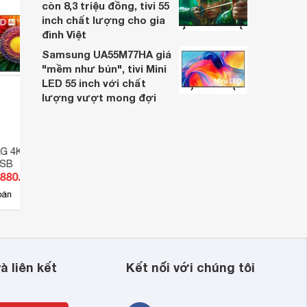
còn 8,3 triệu đồng, tivi 55
inch chất lượng cho gia
đình Việt
Samsung UA55M77HA giá
"mềm như bún", tivi Mini
LED 55 inch với chất
lượng vượt mong đợi
 
LG 4K 86 inch
Smart Tivi LG 4K 86 inch
Smart
0SB
86UR8150PSB
86UQ
.880.000 đ
Giá từ 23.529.000 đ
Giá 
14
bán
Có
nơi bán
Có
à liên kết
Kết nối với chúng tôi