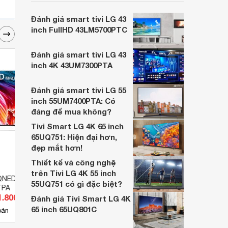
màn hình 4K và công nghệ truyền hình
thông minh WebOS, LG 43UK6340PTF
Đánh giá smart tivi LG 43
mang lại cho người dùng những trải
inch FullHD 43LM5700PTC
nghiệm hình ảnh và âm thanh tuyệt vời.
Đánh giá smart tivi LG 43
inch 4K 43UM7300PTA
Đánh giá smart tivi LG 55
inch 55UM7400PTA: Có
đáng để mua không?
Tivi Smart LG 4K 65 inch
65UQ751: Hiện đại hơn,
đẹp mắt hơn!
Thiết kế và công nghệ
trên Tivi LG 4K 55 inch
QNED LG 75 inch 8K
Smart Tivi LG 86 inch 4K
Tivi 
55UQ751 có gì đặc biệt?
TPA
86SJ957T
77C9
1.800.000 đ
Giá từ 116.530.000 đ
Giá 
Đánh giá Tivi Smart LG 4K
65 inch 65UQ801C
2
bán
Có
nơi bán
Có