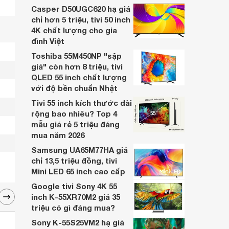
nhiều cửa hàng điện máy giảm giá sâu.
Casper D50UGC620 hạ giá
chỉ hơn 5 triệu, tivi 50 inch
4K chất lượng cho gia
đình Việt
Toshiba 55M450NP "sập
giá" còn hơn 8 triệu, tivi
QLED 55 inch chất lượng
với độ bền chuẩn Nhật
Tivi 55 inch kích thước dài
rộng bao nhiêu? Top 4
mẫu giá rẻ 5 triệu đáng
mua năm 2026
Samsung UA65M77HA giá
chỉ 13,5 triệu đồng, tivi
Mini LED 65 inch cao cấp
Google tivi Sony 4K 55
inch K-55XR70M2 giá 35
triệu có gì đáng mua?
Sony K-55S25VM2 hạ giá