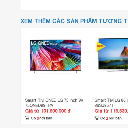
XEM THÊM CÁC SẢN PHẨM TƯƠNG 
inch 4K
Smart Tivi QNED LG 75 inch 8K
Smart Tivi LG 86 
75QNED99TPA
86SJ957T
Giá từ 101.800.000 đ
Giá từ 116.530
3
2
Có
nơi bán
Có
nơi bán