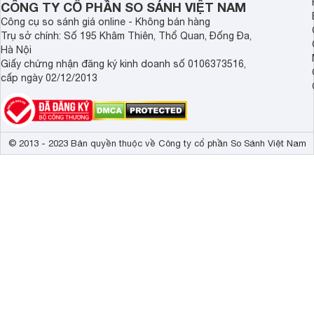
Công nghệ âm thanh
Dolby Digital 
CÔNG TY CỔ PHẦN SO SÁNH VIỆT NAM
Công cụ so sánh giá online - Không bán hàng
Tổng công suất loa
40 W 
Trụ sở chính: Số 195 Khâm Thiên, Thổ Quan, Đống Đa,
Hà Nội
Kích thước có chân, đặt bàn
122.71 x 78.7
Giấy chứng nhận đăng ký kinh doanh số 0106373516,
Trọng lượng có chân
18.9 kg
cấp ngày 02/12/2013
Kích thước không chân, treo tường
122.71 x 71.0
Trọng lượng không có chân
17.1 kg
© 2013 - 2023 Bản quyền thuộc về Công ty cổ phần So Sánh Việt Nam
Công suất
165 W
Màu sắc sống động chân thực với công nghệ Dynami