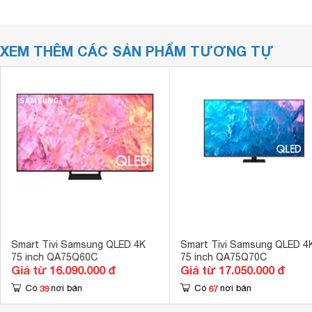
XEM THÊM CÁC SẢN PHẨM TƯƠNG TỰ
Smart Tivi Samsung QLED 4K
Smart Tivi Samsung QLED 4
75 inch QA75Q60C
75 inch QA75Q70C
Giá từ 16.090.000 đ
Giá từ 17.050.000 đ
39
67
Có
nơi bán
Có
nơi bán