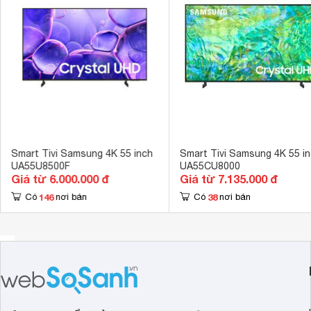
Cổng xuất âm thanh
Cổng Optical 
Cổng AV
Cổng Composi
Hệ điều hành, giao diện
Tizen OS 
Ứng dụng có sẵn
Youtube, Netf
Tích hợp đầu thu kỹ thuật số
DVB-T2 
Kết nối không dây với điện thoại, máy
Screen Mirror
tính bảng
Smart Tivi Samsung 4K 55 inch
Smart Tivi Samsung 4K 55 i
UA55U8500F
UA55CU8000
Remote thông minh
Remote đa nh
Giá từ 6.000.000 đ
Giá từ 7.135.000 đ
Kết nối Bàn phím, chuột
146
38
Có
nơi bán
Có
nơi bán
Có thể kết nối
Tính năng khác
Tìm kiếm bằng 
Wide Viewing 
Công nghệ hình ảnh
UHD Dimming
Tần số quét thực
200 Hz 