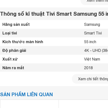
Xem thêm nộ
Thông số kĩ thuật Tivi Smart Samsung 55
Hãng sản xuất
Samsung 
Loại tivi
Smart Tivi 
Kích thước màn hình
55 inch
Độ phân giải
4K - UHD (384
Xuất xứ
Việt Nam 
Năm ra mắt
2018 
Độ phân giải 4K đi kèm công nghệ HDR cho hình ảnh 
Bluetooth
Có (kết nối lo
Xem chi tiết thông
Tivi Samsung 4K
55 inch UA55NU8000
được trang bị độ 
Kết nối internet
Cổng LAN, Wif
ảnh cao gấp 4 lần độ phân giải Full HD, giúp chúng ta tận h
SẢN PHẨM LIÊN QUAN
Cổng HDMI
4 cổng 
USB
2 cổng 