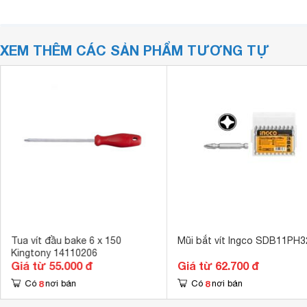
XEM THÊM CÁC SẢN PHẨM TƯƠNG TỰ
Tua vít đầu bake 6 x 150
Mũi bắt vít Ingco SDB11PH3
Kingtony 14110206
Giá từ 55.000 đ
Giá từ 62.700 đ
8
8
Có
nơi bán
Có
nơi bán