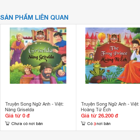
SẢN PHẨM LIÊN QUAN
Truyện Song Ngữ Anh - Việt:
Truyện Song Ngữ Anh - Việt 
Nàng Griselda
Hoàng Tử Ếch
Giá từ 0 đ
Giá từ 26.200 đ
3
Chưa có nơi bán
Có
nơi bán