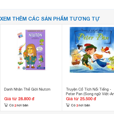
XEM THÊM CÁC SẢN PHẨM TƯƠNG TỰ
Danh Nhân Thế Giới Niutơn
Truyện Cổ Tích Nổi Tiếng -
Peter Pan (Song ngữ Việt-An
Giá từ 28.800 đ
Giá từ 25.500 đ
2
3
Có
nơi bán
Có
nơi bán