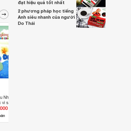
đạt hiệu quả tốt nhất
2 phương pháp học tiếng
Anh siêu nhanh của người
Do Thái
ếu Nhi HGTH - Điều
101 Truyện Cười Thiếu Nhi
Tuyển
 vì sao
Thiếu
.000 đ
Giá từ 0 đ
Giá 
Đèn
bán
Chưa có nơi bán
Ch