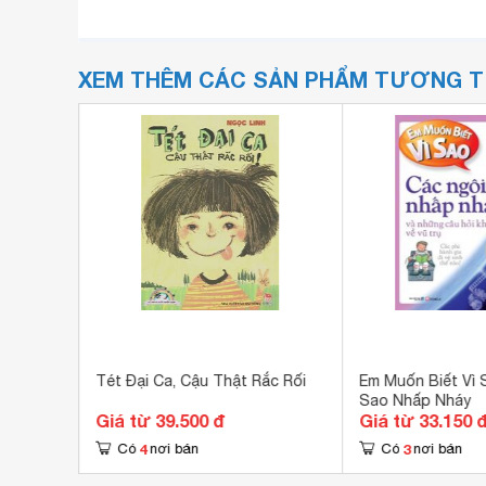
XEM THÊM CÁC SẢN PHẨM TƯƠNG 
- Điều
Tét Đại Ca, Cậu Thật Rắc Rối
Em Muốn Biết Vì 
Sao Nhấp Nháy
Giá từ 39.500 đ
Giá từ 33.150 
4
3
Có
nơi bán
Có
nơi bán