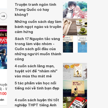
Truyện tranh ngôn tình
Trung Quốc có hay
không?
Những cuốn sách dạy làm
bánh ngọt ngào và truyền
cảm hứng
Sách 17 Nguyên tắc vàng
trong làm việc nhóm -
Cuốn sách gối đầu của
những người muốn thành
công
4 cuốn sách lãng mạn,
tuyệt vời để “nhâm nhi”
vào mùa thu mát mẻ
5 tác phẩm văn học nổi
truyện hay dành cho
Thơ Thụy Anh - Vui Cùng Tiếng
Truyệ
tiếng nói về tình bạn đẹp
) - William J.
Việt
hoàng
.100 đ
Giá từ 37.400 đ
Giá 
Nhiều
4 cuốn sách luyện thi tốt
5
bán
Có
nơi bán
Có
nghiệp THPT tiếng Anh