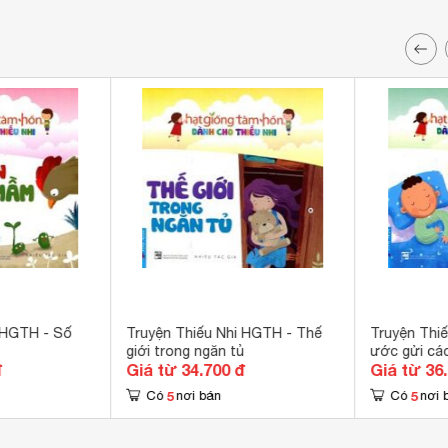
 HGTH - Số
Truyện Thiếu Nhi HGTH - Thế
Truyện Thi
giới trong ngăn tủ
ước gửi các
đ
Giá từ 34.700 đ
Giá từ 36
5
5
Có
nơi bán
Có
nơi 