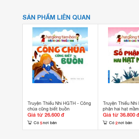
SẢN PHẨM LIÊN QUAN
 Cho
Truyện Thiếu Nhi HGTH - Công
Truyện Thiếu Nhi
chúa cũng biết buồn
phận hai hạt mầm
Giá từ 26.600 đ
Giá từ 36.800 
5
2
Có
nơi bán
Có
nơi bán