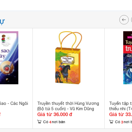
TỰ
Sao - Các Ngôi
Truyền thuyết thời Hùng Vương
Tuyển tập 
(Bộ túi 5 cuốn) - Vũ Kim Dũng
thiếu nhi (T4
đ
Giá từ 36.000 đ
Giá từ 33
Bennett
4
3
Có
nơi bán
Có
nơi 