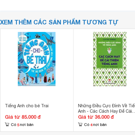
XEM THÊM CÁC SẢN PHẨM TƯƠNG TỰ
Tiếng Anh cho bé Trai
Những Điều Cực Đỉnh Về Ti
Anh - Các Cách Hay Để Cải
Giá từ 85.000 đ
Giá từ 36.000 đ
Thiện Tiếng Anh
5
4
Có
nơi bán
Có
nơi bán