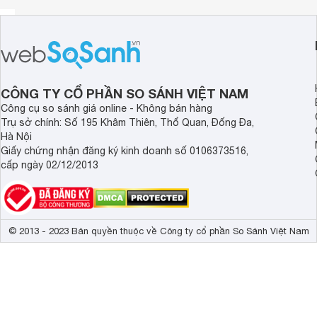
CÔNG TY CỔ PHẦN SO SÁNH VIỆT NAM
Công cụ so sánh giá online - Không bán hàng
Trụ sở chính: Số 195 Khâm Thiên, Thổ Quan, Đống Đa,
Hà Nội
Giấy chứng nhận đăng ký kinh doanh số 0106373516,
Thiết kế hiện đại mang lại sự thẩm mĩ cao cho không 
cấp ngày 02/12/2013
Thiết kế dạng nan góp phần tạo cảm giác chắc chắn, khỏe k
kế đơn giản 2 tầng, 4 rổ đựng thì được thiết kế thu gọn tro
không gian cho căn bếp. Đặc biệt phù hợp với gia đình hộ c
Khi đóng tủ bộ rổ chứa phía trong tủ sẽ trượt vào phía tro
© 2013 - 2023 Bản quyền thuộc về Công ty cổ phần So Sánh Việt Nam
và ngoài khi đóng tủ sẽ nằm thẳng hàng. Vì vậy, khi đóng cử
tủ.