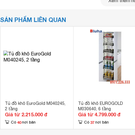
Xem thêm nộ
SẢN PHẨM LIÊN QUAN
Tủ đồ khô EuroGold M040245,
Tủ đồ khô EUROGOLD
2 tầng
M030640, 6 tầng
Giá từ 2.215.000 đ
Giá từ 4.799.000 đ
40
37
Có
nơi bán
Có
nơi bán