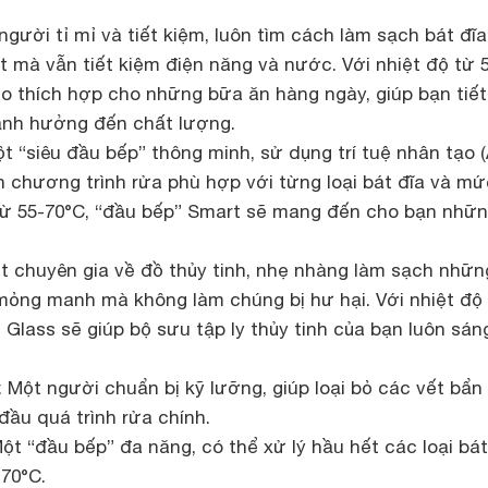
gười tỉ mỉ và tiết kiệm, luôn tìm cách làm sạch bát đĩ
 mà vẫn tiết kiệm điện năng và nước. Với nhiệt độ từ 
co thích hợp cho những bữa ăn hàng ngày, giúp bạn tiết
ảnh hưởng đến chất lượng.
 “siêu đầu bếp” thông minh, sử dụng trí tuệ nhân tạo (
h chương trình rửa phù hợp với từng loại bát đĩa và m
 từ 55-70°C, “đầu bếp” Smart sẽ mang đến cho bạn nhữn
t chuyên gia về đồ thủy tinh, nhẹ nhàng làm sạch nhữn
h mỏng manh mà không làm chúng bị hư hại. Với nhiệt độ
 Glass sẽ giúp bộ sưu tập ly thủy tinh của bạn luôn sán
 Một người chuẩn bị kỹ lưỡng, giúp loại bỏ các vết bẩn
đầu quá trình rửa chính.
t “đầu bếp” đa năng, có thể xử lý hầu hết các loại bát
-70°C.