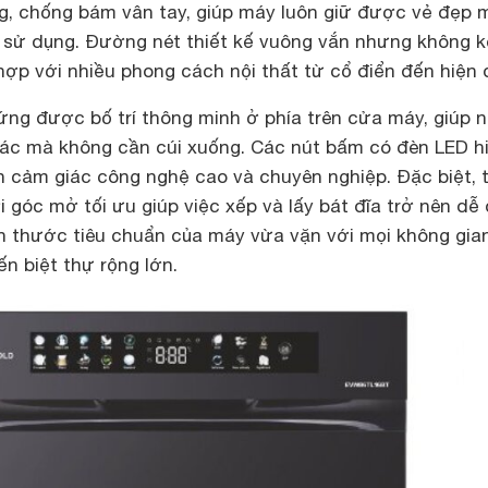
g, chống bám vân tay, giúp máy luôn giữ được vẻ đẹp 
i sử dụng. Đường nét thiết kế vuông vắn nhưng không 
ợp với nhiều phong cách nội thất từ cổ điển đến hiện đ
ứng được bố trí thông minh ở phía trên cửa máy, giúp 
ác mà không cần cúi xuống. Các nút bấm có đèn LED h
n cảm giác công nghệ cao và chuyên nghiệp. Đặc biệt, t
góc mở tối ưu giúp việc xếp và lấy bát đĩa trở nên dễ
ch thước tiêu chuẩn của máy vừa vặn với mọi không gi
n biệt thự rộng lớn.