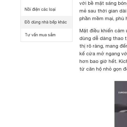
với bề mặt sáng bón
Nồi điện các loại
mẻ sau thời gian dà
phần mềm mại, phù h
Đồ dùng nhà bếp khác
Mặt điều khiển cảm 
Tư vấn mua sắm
dùng dễ dàng thao t
thị rõ ràng, mang đế
kế cửa mở ngang với 
hơn bao giờ hết. Kí
từ căn hộ nhỏ gọn đế