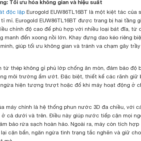
ong: Tối ưu hóa không gian và hiệu suất
át độc lập
Eurogold EUW86TL16BT là một kiệt tác của 
 tỉ mỉ. Eurogold EUW86TL16BT được trang bị hai tầng g
điều chỉnh độ cao để phù hợp với nhiều loại bát đĩa, từ 
ng manh đến xoong nồi lớn. Khay đựng dao kéo riêng biệ
minh, giúp tối ưu không gian và tránh va chạm gây trầy
 từ thép không gỉ phủ lớp chống ăn mòn, đảm bảo độ 
ong môi trường ẩm ướt. Đặc biệt, thiết kế các rãnh giữ 
 ngừa hiện tượng trượt hoặc đổ khi máy hoạt động ở c
ủa máy chính là hệ thống phun nước 3D đa chiều, với c
 ở cả dưới và trên. Điều này giúp nước tiếp cận mọi n
đảm bảo rửa sạch hoàn hảo. Ngoài ra, máy còn tích hợp
ữ lại cặn bẩn, ngăn ngừa tình trạng tắc nghẽn và giữ ch