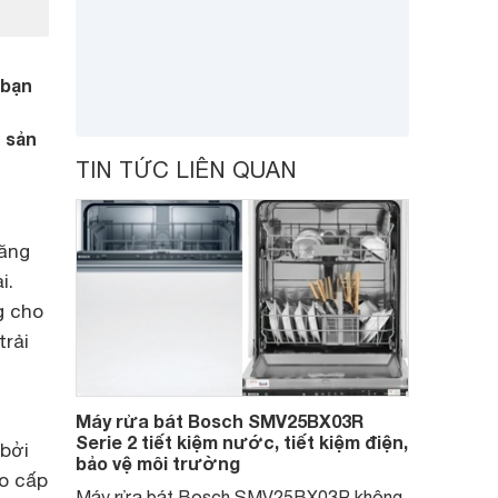
 bạn
t sản
TIN TỨC LIÊN QUAN
năng
i.
g cho
trải
Máy rửa bát Bosch SMV25BX03R
Serie 2 tiết kiệm nước, tiết kiệm điện,
 bởi
bảo vệ môi trường
ao cấp
Máy rửa bát Bosch SMV25BX03R không