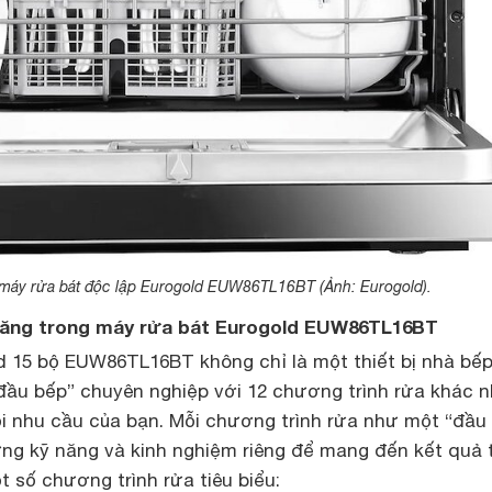
máy rửa bát độc lập Eurogold EUW86TL16BT (Ảnh: Eurogold).
i năng trong máy rửa bát Eurogold EUW86TL16BT
d 15 bộ EUW86TL16BT không chỉ là một thiết bị nhà bế
 đầu bếp” chuyên nghiệp với 12 chương trình rửa khác n
i nhu cầu của bạn. Mỗi chương trình rửa như một “đầu
ững kỹ năng và kinh nghiệm riêng để mang đến kết quả 
t số chương trình rửa tiêu biểu: