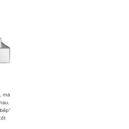
p, mà
hau,
 bếp”
tốt