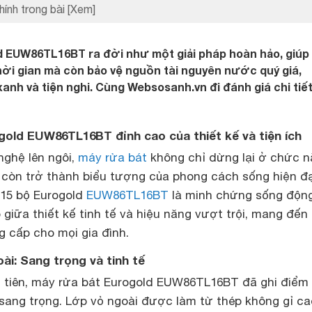
hính trong bài
[Xem]
d EUW86TL16BT ra đời như một giải pháp hoàn hảo, giúp
thời gian mà còn bảo vệ nguồn tài nguyên nước quý giá,
anh và tiện nghi. Cùng Websosanh.vn đi đánh giá chi tiế
gold EUW86TL16BT đỉnh cao của thiết kế và tiện ích
nghệ lên ngôi,
máy rửa bát
không chỉ dừng lại ở chức 
 còn trở thành biểu tượng của phong cách sống hiện đạ
 15 bộ Eurogold
EUW86TL16BT
là minh chứng sống độn
giữa thiết kế tinh tế và hiệu năng vượt trội, mang đến 
 cấp cho mọi gia đình.
oài: Sang trọng và tinh tế
u tiên, máy rửa bát Eurogold EUW86TL16BT đã ghi điểm
 sang trọng. Lớp vỏ ngoài được làm từ thép không gỉ c