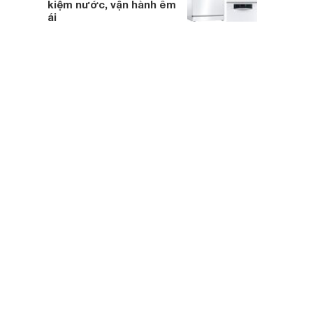
kiệm nước, vận hành êm
ái