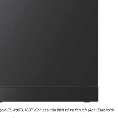
gold EUW86TL16BT đỉnh cao của thiết kế và tiện ích (Ảnh: Eurogold).