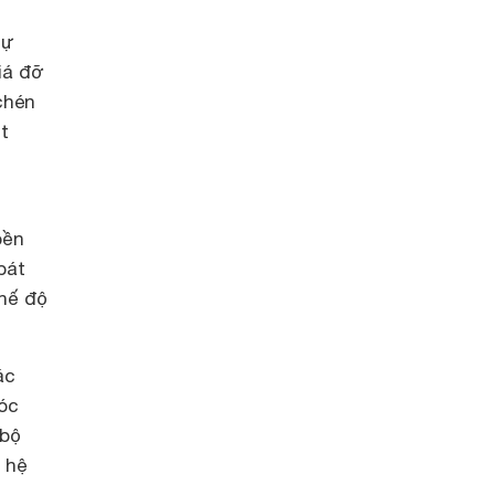
sự
iá đỡ
chén
t
bền
bát
hế độ
ác
góc
 bộ
o hệ