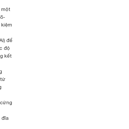
a một
55-
 kiệm
AI) để
ức độ
g kết
g
 từ
g
 cứng
 đĩa