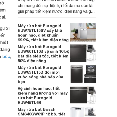
mới
chỉ mang đến sự tiện lợi tối đa mà còn là
kém
giải pháp tiết kiệm nước, điện năng và góp
ại.
phần bảo vệ môi trường. Cùng
Websosanh.vn đi tìm hiểu chi tiết về sản
Máy rửa bát Eurogold
người
phẩm này nhé.
EUW75TL15SV sấy khô
iển
hoàn hảo, diệt khuẩn
99.9%, tiết kiệm điện năng
hiết
Máy rửa bát Eurogold
 dàng
EUW60TL10B vệ sinh 10 bộ
bát đĩa siêu tốc, tiết kiệm
an
bếp
,
50% điện năng
Máy rửa bát Eurogold
EUW85TL15B đổi mới
cuộc sống nhà bếp của
bạn
Vệ sinh hoàn hảo, tiết
kiệm năng lượng với máy
rửa bát Eurogold
EUW45TL6B
Máy rửa bát Bosch
SMS46GW01P 12 bộ, tiết