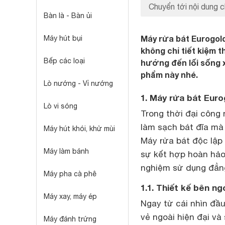
Chuyển tới nội dung c
Bàn là - Bàn ủi
Máy rửa bát Eurogol
Máy hút bụi
không chỉ tiết kiệm 
Bếp các loại
hướng đến lối sống x
phẩm này nhé.
Lò nướng - Vỉ nướng
1. Máy rửa bát Euro
Lò vi sóng
Trong thời đại công 
làm sạch bát đĩa mà
Máy hút khói, khử mùi
Máy rửa bát độc lập
Máy làm bánh
sự kết hợp hoàn hảo 
nghiệm sử dụng đẳng
Máy pha cà phê
1.1. Thiết kế bên ng
Máy xay, máy ép
Ngay từ cái nhìn đầ
vẻ ngoài hiện đại và
Máy đánh trứng