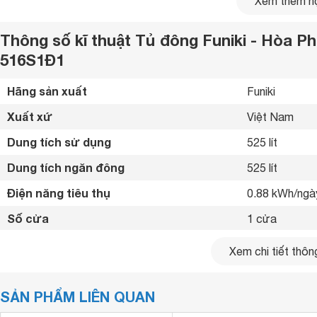
Xem thêm nộ
Thông số kĩ thuật Tủ đông Funiki - Hòa Phá
516S1Đ1
Hãng sản xuất
Funiki 
Xuất xứ
Việt Nam 
Dung tích sử dụng
525 lít
Dung tích ngăn đông
525 lít
Điện năng tiêu thụ
0.88 kWh/ngà
Số cửa
1 cửa
Số ngăn
1 ngăn đông 
Xem chi tiết thông
Tủ đông Inverter
Funiki Hòa Phát HCFI-516S1Đ1 có 1 ngă
Công nghệ Inverter
Có 
Sản phẩm được trang bị gas R600A thân thiện với môi trườ
SẢN PHẨM LIÊN QUAN
Nhiệt độ ngăn đông
<-20 ºC
giúp giảm chi phí cho người dùng.