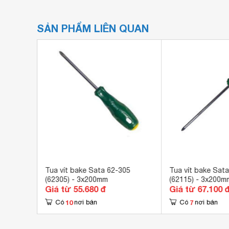
SẢN PHẨM LIÊN QUAN
62102)
Tua vít bake Sata 62-305
Tua vít bake Sat
(62305) - 3x200mm
(62115) - 3x200m
Giá từ 55.680 đ
Giá từ 67.100 
10
7
Có
nơi bán
Có
nơi bán