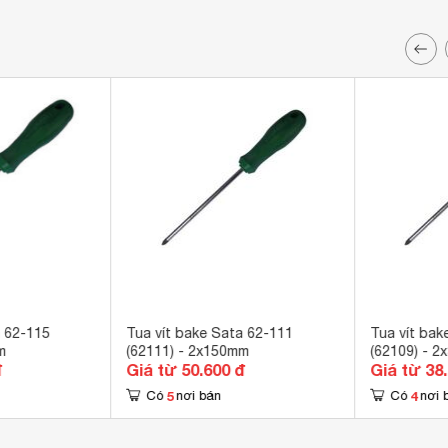
a 62-115
Tua vít bake Sata 62-111
Tua vít bak
m
(62111) - 2x150mm
(62109) - 
đ
Giá từ 50.600 đ
Giá từ 38
5
4
Có
nơi bán
Có
nơi 