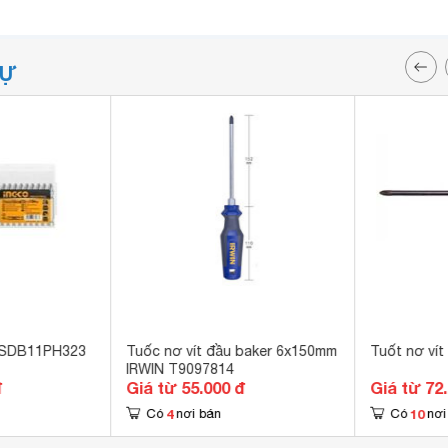
TỰ
o SDB11PH323
Tuốc nơ vít đầu baker 6x150mm
Tuốt nơ vít
IRWIN T9097814
đ
Giá từ 55.000 đ
Giá từ 72
4
10
Có
nơi bán
Có
nơi