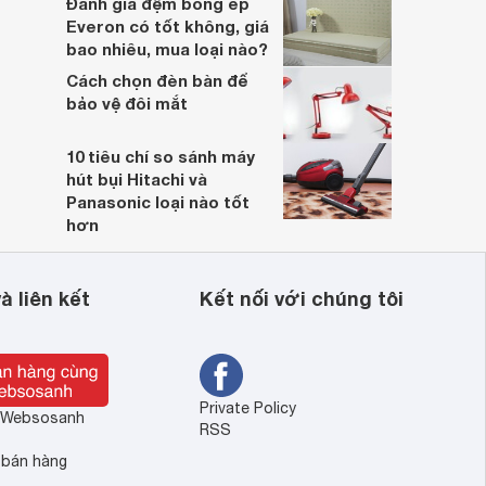
Đánh giá đệm bông ép
Everon có tốt không, giá
bao nhiêu, mua loại nào?
Cách chọn đèn bàn để
bảo vệ đôi mắt
10 tiêu chí so sánh máy
hút bụi Hitachi và
Panasonic loại nào tốt
hơn
à liên kết
Kết nối với chúng tôi
Private Policy
ề Websosanh
RSS
 bán hàng