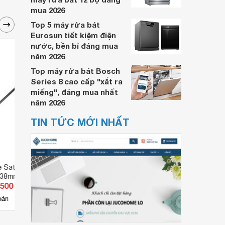
mua 2026
Top 5 máy rửa bát
Eurosun tiết kiệm điện
nước, bền bỉ đáng mua
năm 2026
Top máy rửa bát Bosch
Series 8 cao cấp "xắt ra
miếng", đáng mua nhất
năm 2026
TIN TỨC MỚI NHẤT
e Sata 62-109
Tua vít bake Sata 62-110
Tua v
2x38mm
(62110) - 2x100mm
.500 đ
Giá từ 47.300 đ
Giá 
4
bán
Có
nơi bán
Có