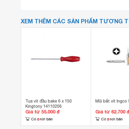
XEM THÊM CÁC SẢN PHẨM TƯƠNG 
15
Tua vít đầu bake 6 x 150
Mũi bắt vít Ingc
Kingtony 14110206
Giá từ 55.000 đ
Giá từ 62.700 
8
8
Có
nơi bán
Có
nơi bán