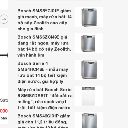
cân nhắc cho các gia đình Việt, nhất là
trong bối cảnh giá bán đang được điều
Bosch SMS8YCI01E giảm
chỉnh giảm sâu.
giá mạnh, máy rửa bát 14
bộ sấy Zeolith cao cấp
cho gia đình
Bosch SMS6ZCI49E giá
đang rất ngon, máy rửa
bát 14 bộ có sấy Zeolith,
vận hành êm
Bosch Serie 4
SMS4HCI48E - mẫu máy
rửa bát 14 bộ tiết kiệm
điện nước, giá hợp lý
Máy rửa bát Bosch Serie
8 SMI8ZDS81T “đắt xắt ra
 Sata 62309
Tua vít bake Whirl Power 1022-
Tua v
miếng”, rửa sạch vượt
0600
6x15
trội, tiết kiệm điện nước
.000 đ
Giá từ 88.000 đ
Giá 
Bosch SMS46GI01P giảm
3
 bán
Có
nơi bán
Có
giá còn 11,2 triệu đồng,
máy rửa bát 12 bộ đáng