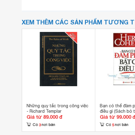
XEM THÊM CÁC SẢN PHẨM TƯƠNG 
vich
Những quy tắc trong công việc
Bạn có thể đàm 
- Richard Templar
điều gì (Sách bỏ t
Giá từ 89.000 đ
Giá từ 99.000 
Cohen
3
5
Có
nơi bán
Có
nơi bán