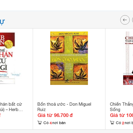
TỰ
phán bất cứ
Bốn thoả ước - Don Miguel
Chiến Thắn
úi) – Herb
Ruiz
Sống
đ
Giá từ 96.700 đ
Giá từ 10
4
2
Có
nơi bán
Có
nơi 