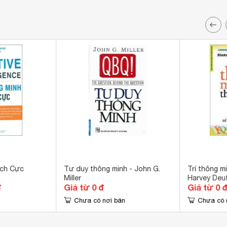
ích Cực
Tư duy thông minh - John G.
Trí thông m
Miller
Harvey Deu
đ
Giá từ 0 đ
Giá từ 0 
Chưa có nơi bán
Chưa có 