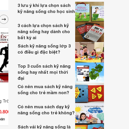
trò vô cùng quan trọng.
3 lưu ý khi lựa chọn sách
kỹ năng sống cho học sinh
3 cách lựa chọn sách kỹ
năng sống hay dành cho
bất kỳ ai
Sách kỹ năng sống lớp 3
có điều gì đặc biệt?
Top 3 cuốn sách kỹ năng
sống hay nhất mọi thời
đại
Có nên mua sách kỹ năng
sống cho trẻ mầm non?
g Trò Chơi Cuộc
Viết Lên Hy Vọng
Mật m
Có nên mua sách dạy kỹ
0.800 đ
Giá từ 98.730 đ
Giá 
năng sống cho trẻ không?
3
bán
Có
nơi bán
Có
Sách vải kỹ năng sống là