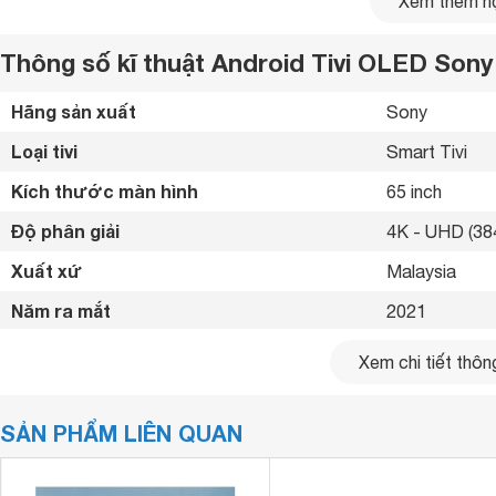
Xem thêm nộ
Thông số kĩ thuật Android Tivi OLED Sony
Hãng sản xuất
Sony 
Loại tivi
Smart Tivi 
Kích thước màn hình
65 inch
Độ phân giải
4K - UHD (384
Xuất xứ
Malaysia 
Năm ra mắt
2021 
Bluetooth
Có (Loa, chuộ
Xem chi tiết thông
Kết nối internet
Cổng LAN, Wif
SẢN PHẨM LIÊN QUAN
Cổng HDMI
4 cổng 
Phần chân đế tivi có thể điều chỉnh ở 2 vị trí khác nhau: vị t
USB
2 cổng 
bố trí kết hợp với loa thanh. Kích thước
tivi 65 inch
có thể b