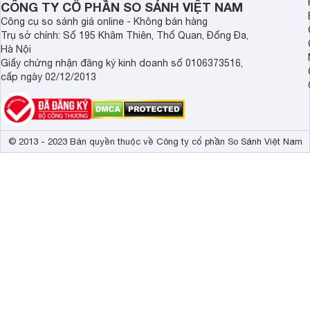
CÔNG TY CỔ PHẦN SO SÁNH VIỆT NAM
Dolby Atmos, 
Công cụ so sánh giá online - Không bán hàng
Công nghệ âm thanh
âm thanh S-Ma
Trụ sở chính: Số 195 Khâm Thiên, Thổ Quan, Đống Đa,
Surround, Tăn
Hà Nội
Giấy chứng nhận đăng ký kinh doanh số 0106373516,
Tổng công suất loa
60 W 
cấp ngày 02/12/2013
Kích thước có chân, đặt bàn
150.2 x 83.4 
Trọng lượng có chân
24.6 kg
© 2013 - 2023 Bản quyền thuộc về Công ty cổ phần So Sánh Việt Nam
Kích thước không chân, treo tường
144.4 x 83.3 
Trọng lượng không có chân
22.5 kg
Bộ xử lý trí tuệ nhận thức Cognitive Processor XR 
Với
tivi 4K
Sony 65 inch XR-65A90J chất lượng hình ảnh và â