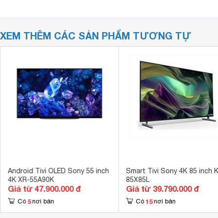
XEM THÊM CÁC SẢN PHẨM TƯƠNG TỰ
Android Tivi OLED Sony 55 inch
Smart Tivi Sony 4K 85 inch 
4K XR-55A90K
85X85L
Giá từ 47.900.000 đ
Giá từ 39.790.000 đ
5
15
Có
nơi bán
Có
nơi bán