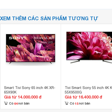
XEM THÊM CÁC SẢN PHẨM TƯƠNG TỰ
Smart Tivi Sony 65 inch 4K XR-
Tivi Smart Sony 55 inch 4K 
65X90K
55X9500G
Giá từ 14.000.000 đ
Giá từ 16.400.000 đ
64
15
Có
nơi bán
Có
nơi bán