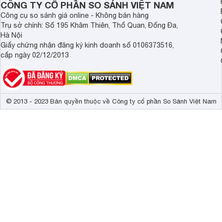
CÔNG TY CỔ PHẦN SO SÁNH VIỆT NAM
Công nghệ âm thanh
âm thanh S-Ma
Surround, Tăn
Công cụ so sánh giá online - Không bán hàng
Trụ sở chính: Số 195 Khâm Thiên, Thổ Quan, Đống Đa,
Tổng công suất loa
20 W 
Hà Nội
Giấy chứng nhận đăng ký kinh doanh số 0106373516,
Kích thước có chân, đặt bàn
145.2 x 90.5 
cấp ngày 02/12/2013
Trọng lượng có chân
23.8 kg
Kích thước không chân, treo tường
145.2 x 83.4 
© 2013 - 2023 Bản quyền thuộc về Công ty cổ phần So Sánh Việt Nam
Trọng lượng không có chân
22.9 kg
Biến mọi âm thanh thành trải nghiệm sống động
Công nghệ
loa
tiên tiến với Cognitive Processor XR biến m
âm thanh rõ ràng và chính xác hơn dù bạn xem bất kỳ nội du
toàn mới với âm thanh, hình ảnh hài hòa hoàn hảo.