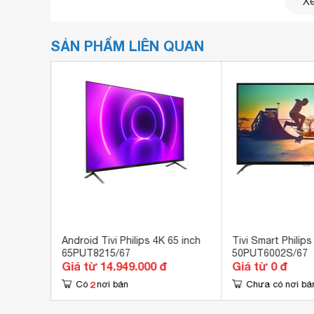
Xe
SẢN PHẨM LIÊN QUAN
55 inch
Android Tivi Philips 4K 65 inch
Tivi Smart Philips
65PUT8215/67
50PUT6002S/67
Giá từ 14.949.000 đ
Giá từ 0 đ
2
Có
nơi bán
Chưa có nơi bá