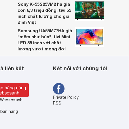
Sony K-55S25VM2 hạ giá
còn 8,3 triệu đồng, tivi 55
inch chất lượng cho gia
đình Việt
Samsung UA55M77HA giá
"mềm như bún", tivi Mini
LED 55 inch với chất
lượng vượt mong đợi
à liên kết
Kết nối với chúng tôi
Private Policy
ề Websosanh
RSS
 bán hàng