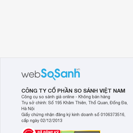
Android Tivi Philips 50PUT8215/67 được tran
Nhà sản xuất đã trang bị cho
Tivi Philips
50PUT821
người dùng những trải nghiệm hình ảnh chất lượn
Độ phân giải 4K với hơn 8 triệu điểm ảnh giúp hìn
thường.
Công nghệ Dolby Vision mang đến những hình ảnh
chất lượng điểm ảnh giúp cho hình ảnh hiển thị s
Công nghệ xử lý độc quyền Philips P5 Engine giú
những hình ảnh sắc nét đến từng chi tiết, có mà
Tấm nền Panel IPS giúp hình ảnh hiển thị rõ nét
Công nghệ HDR mang đến những hình ảnh có độ tư
CÔNG TY CỔ PHẦN SO SÁNH VIỆT NAM
Công cụ so sánh giá online - Không bán hàng
Trụ sở chính: Số 195 Khâm Thiên, Thổ Quan, Đống Đa,
Hà Nội
Giấy chứng nhận đăng ký kinh doanh số 0106373516,
cấp ngày 02/12/2013