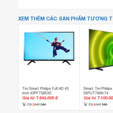
XEM THÊM CÁC SẢN PHẨM TƯƠNG 
 inch
Tivi Smart Philips Full HD 43
Smart Tivi Philips
inch 43PFT5853S
55PUT7906/74
Giá từ 7.645.000 đ
Giá từ 7.100.0
3
6
Có
nơi bán
Có
nơi bán