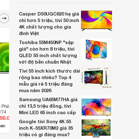
inch K-65S20M2 hiện còn đang được
nhiều cửa hàng điện máy giảm giá sâu.
Casper D50UGC620 hạ giá
chỉ hơn 5 triệu, tivi 50 inch
4K chất lượng cho gia
đình Việt
Toshiba 55M450NP "sập
giá" còn hơn 8 triệu, tivi
QLED 55 inch chất lượng
với độ bền chuẩn Nhật
Tivi 55 inch kích thước dài
rộng bao nhiêu? Top 4
mẫu giá rẻ 5 triệu đáng
mua năm 2026
Samsung UA65M77HA giá
chỉ 13,5 triệu đồng, tivi
 Philips 4K 50 inch
Tivi Smart Philips 4K 55 inch
Smart 
/74
Mini LED 65 inch cao cấp
55PUT6002S/67
55PU
850.000 đ
Giá từ 0 đ
Giá 
Google tivi Sony 4K 55
bán
Chưa có nơi bán
Có
inch K-55XR70M2 giá 35
triệu có gì đáng mua?