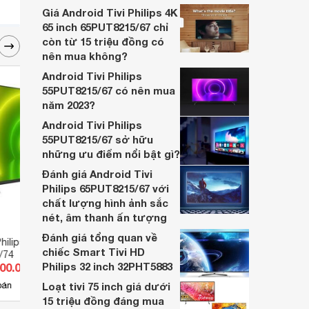
công nghệ hình ảnh, âm thanh hiện đại.
Giá Android Tivi Philips 4K
65 inch 65PUT8215/67 chỉ
còn từ 15 triệu đồng có
nên mua không?
Android Tivi Philips
55PUT8215/67 có nên mua
năm 2023?
Android Tivi Philips
55PUT8215/67 sở hữu
những ưu điểm nổi bật gì?
Đánh giá Android Tivi
Philips 65PUT8215/67 với
chất lượng hình ảnh sắc
nét, âm thanh ấn tượng
Đánh giá tổng quan về
hilips 4K 50 inch
Tivi Smart Philips Full HD 43
Smart 
chiếc Smart Tivi HD
/74
inch 43PFT5853S
55PU
Philips 32 inch 32PHT5883
500.000 đ
Giá từ 7.645.000 đ
Giá 
3
bán
Loạt tivi 75 inch giá dưới
Có
nơi bán
Có
15 triệu đồng đáng mua