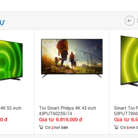
TỰ
 4K 55 inch
Tivi Smart Philips 4K 43 inch
Smart Tivi P
43PUT6023S/74
50PUT7906
00 đ
Giá từ 6.919.000 đ
Giá từ 6.
2
6
Có
nơi bán
Có
nơi 