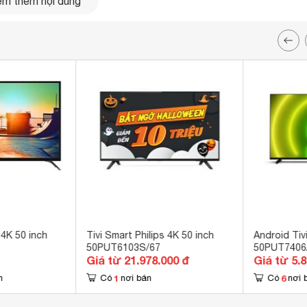
m thêm nội dung
 4K 50 inch
Tivi Smart Philips 4K 50 inch
Android Tivi
50PUT6103S/67
50PUT7406
Giá từ 21.978.000 đ
Giá từ 5.
1
6
n
Có
nơi bán
Có
nơi 