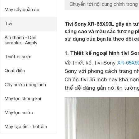
Chuyển tới nội dung chính trong 
Máy sấy quần áo
Tivi Sony XR-65X90L gây án tư
Tivi
sáng cao và màu sắc tương ph
Âm thanh - Dàn
sử dụng của bạn là theo dõi c
karaoke - Amply
1. Thiết kế ngoại hình tivi S
Thiết bị sưởi
Về thiết kế, tivi Sony
XR-65X9
Sony với phong cách trang nh
Quạt điện
Chiếc tivi 65 inch này khá n
Cây nước nóng lạnh
thể dễ dàng gắn nó lên tường
Máy lọc không khí
Máy lọc nước
Máy tạo ẩm - hút ẩm