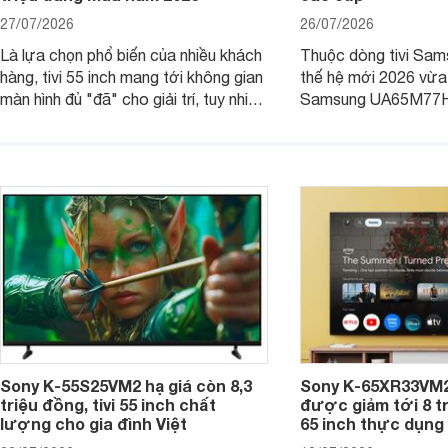
27/07/2026
26/07/2026
Là lựa chọn phổ biến của nhiều khách
Thuộc dòng tivi Sam
hàng, tivi 55 inch mang tới không gian
thế hệ mới 2026 vừa t
màn hình đủ "đã" cho giải trí, tuy nhiên
Samsung UA65M77HA 
việc lựa chọn cũng cần hợp với với
trang
không gian sử dụng. Vậy tivi 55 inch
kích thước dài rộng bao nhiêu cm và
dùng cho phòng bao nhiêu m2?
Sony K-55S25VM2 hạ giá còn 8,3
Sony K-65XR33VM2
triệu đồng, tivi 55 inch chất
được giảm tới 8 tr
lượng cho gia đình Việt
65 inch thực dụng