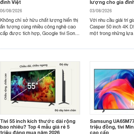
đình Việt
lượng cho gia đình
06/08/2026
03/08/2026
Không chỉ sở hữu chất lượng hiển thị
Với nhu cầu giải trí gi
ấn tượng cùng nhiều công nghệ cao
Casper 50 inch 4K 
cấp được tích hợp, Google tivi Sony
một trong những lựa
4K 65 inch K-65S20M2 hiện còn đang
trong phân khúc nhờ
được nhiều cửa hàng điện máy giảm
cùng mức giá đang đ
giá sâu.
thống bán lẻ điều ch
hấp dẫn.
Tivi 55 inch kích thước dài rộng
Samsung UA65M77H
bao nhiêu? Top 4 mẫu giá rẻ 5
triệu đồng, tivi Mi
triệu đáng mua năm 2026
cao cấp