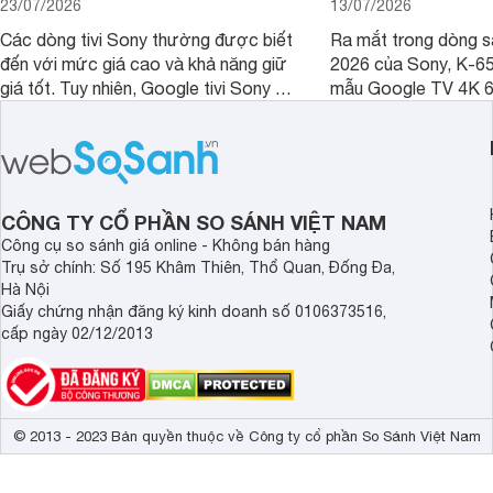
23/07/2026
13/07/2026
Các dòng tivi Sony thường được biết
Ra mắt trong dòng 
đến với mức giá cao và khả năng giữ
2026 của Sony, K-6
giá tốt. Tuy nhiên, Google tivi Sony 55
mẫu Google TV 4K 6
inch K-55S25VM2 lại là một trường
trang bị bộ xử lý XR
hợp đáng chú ý khi có mức giá dễ
tảng Google TV cùng
tiếp cận hơn dù mới ra mắt trong năm
nghệ hỗ trợ nâng cao
2025.
ảnh và âm thanh.
CÔNG TY CỔ PHẦN SO SÁNH VIỆT NAM
Công cụ so sánh giá online - Không bán hàng
Trụ sở chính: Số 195 Khâm Thiên, Thổ Quan, Đống Đa,
Hà Nội
Giấy chứng nhận đăng ký kinh doanh số 0106373516,
cấp ngày 02/12/2013
© 2013 - 2023 Bản quyền thuộc về Công ty cổ phần So Sánh Việt Nam