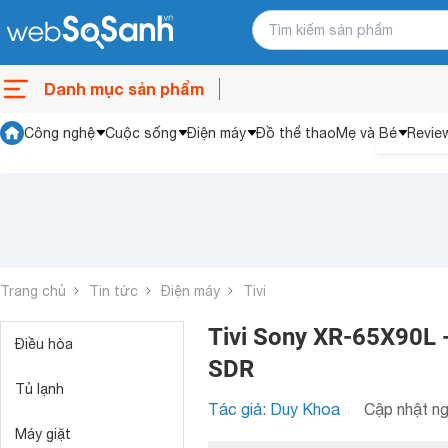
Danh mục sản phẩm
Công nghệ
Cuộc sống
Điện máy
Đồ thể thao
Mẹ và Bé
Revie
Trang chủ
Tin tức
Điện máy
Tivi
Tivi Sony XR-65X90L -
Điều hòa
SDR
Tủ lạnh
Tác giả: Duy Khoa
Cập nhật ng
Máy giặt