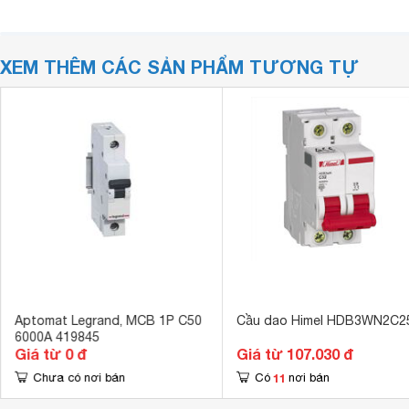
XEM THÊM CÁC SẢN PHẨM TƯƠNG TỰ
Aptomat Legrand, MCB 1P C50
Cầu dao Himel HDB3WN2C2
6000A 419845
Giá từ 0 đ
Giá từ 107.030 đ
11
Chưa có nơi bán
Có
nơi bán