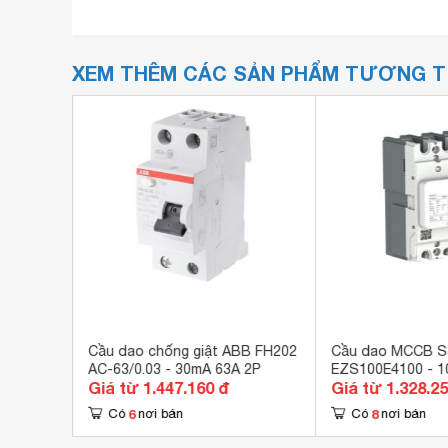
XEM THÊM CÁC SẢN PHẨM TƯƠNG 
ider
Cầu dao chống giật ABB FH202
Cầu dao MCCB S
AC-63/0.03 - 30mA 63A 2P
EZS100E4100 - 1
Giá từ 1.447.160 đ
Giá từ 1.328.2
6
8
Có
nơi bán
Có
nơi bán