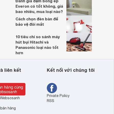
Đánh giá đệm bông ép
Everon có tốt không, giá
bao nhiêu, mua loại nào?
Cách chọn đèn bàn để
bảo vệ đôi mắt
10 tiêu chí so sánh máy
hút bụi Hitachi và
Panasonic loại nào tốt
hơn
à liên kết
Kết nối với chúng tôi
Private Policy
ề Websosanh
RSS
 bán hàng