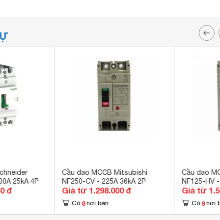
TỰ
chneider
Cầu dao MCCB Mitsubishi
Cầu dao MC
00A 25kA 4P
NF250-CV - 225A 36kA 2P
NF125-HV -
50 đ
Giá từ 1.298.000 đ
Giá từ 1.
8
9
Có
nơi bán
Có
nơi 