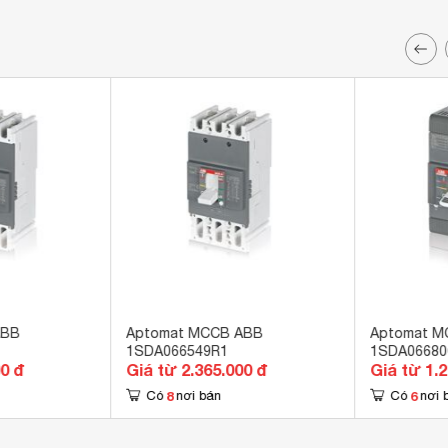
ABB
Aptomat MCCB ABB
Aptomat M
1SDA066549R1
1SDA06680
00 đ
Giá từ 2.365.000 đ
Giá từ 1.
8
6
Có
nơi bán
Có
nơi 