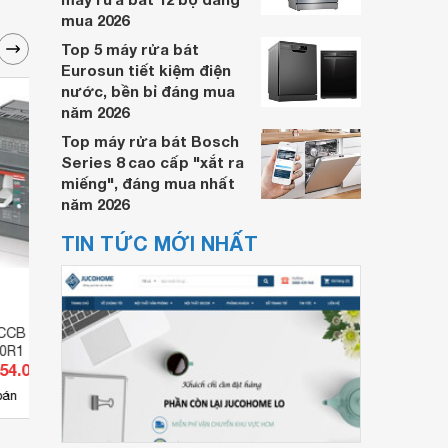
mua 2026
Top 5 máy rửa bát
Eurosun tiết kiệm điện
nước, bền bỉ đáng mua
năm 2026
Top máy rửa bát Bosch
Series 8 cao cấp "xắt ra
miếng", đáng mua nhất
năm 2026
TIN TỨC MỚI NHẤT
CCB ABB
Aptomat MCCB ABB
Apto
0R1
1SDA066811R1
1SDA
254.000 đ
Giá từ 1.554.850 đ
Giá 
4
bán
Có
nơi bán
Có