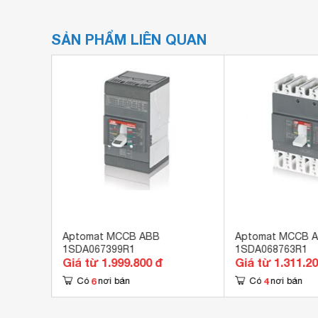
SẢN PHẨM LIÊN QUAN
Aptomat MCCB ABB
Aptomat MCCB 
1SDA067399R1
1SDA068763R1
Giá từ 1.999.800 đ
Giá từ 1.311.2
6
4
Có
nơi bán
Có
nơi bán