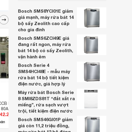
cân nhắc cho các gia đình Việt, nhất là
trong bối cảnh giá bán đang được điều
Bosch SMS8YCI01E giảm
chỉnh giảm sâu.
giá mạnh, máy rửa bát 14
bộ sấy Zeolith cao cấp
cho gia đình
Bosch SMS6ZCI49E giá
đang rất ngon, máy rửa
bát 14 bộ có sấy Zeolith,
vận hành êm
Bosch Serie 4
SMS4HCI48E - mẫu máy
rửa bát 14 bộ tiết kiệm
điện nước, giá hợp lý
Máy rửa bát Bosch Serie
8 SMI8ZDS81T “đắt xắt ra
CB Mitsubishi
Cầu dao MCCB Mitsubishi
Cầu 
miếng”, rửa sạch vượt
 80A 100kA 2P
NF125-HV - 63A 100kA 2P
FMU -
trội, tiết kiệm điện nước
542.200 đ
Giá từ 1.634.886 đ
Giá 
Bosch SMS46GI01P giảm
8
bán
Có
nơi bán
Có
giá còn 11,2 triệu đồng,
máy rửa bát 12 bộ đáng