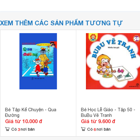
XEM THÊM CÁC SẢN PHẨM TƯƠNG TỰ
Bé Tập Kể Chuyện - Qua
Bé Học Lễ Giáo - Tập 50 -
Đường
BuBu Vẽ Tranh
Giá từ 10.000 đ
Giá từ 9.600 đ
3
6
Có
nơi bán
Có
nơi bán