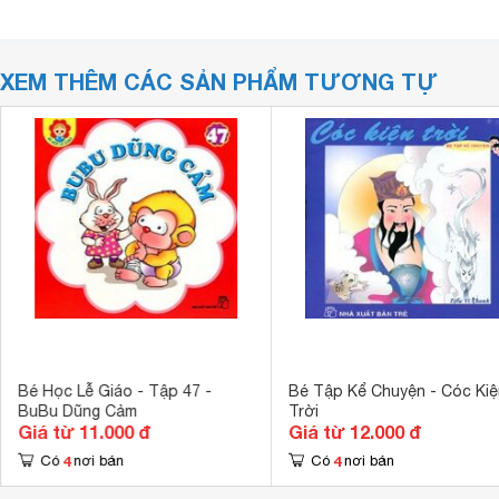
XEM THÊM CÁC SẢN PHẨM TƯƠNG TỰ
Bé Học Lễ Giáo - Tập 47 -
Bé Tập Kể Chuyện - Cóc Kiệ
BuBu Dũng Cảm
Trời
Giá từ 11.000 đ
Giá từ 12.000 đ
4
4
Có
nơi bán
Có
nơi bán