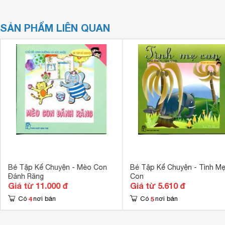
SẢN PHẨM LIÊN QUAN
Bé Tập Kể Chuyện - Mèo Con
Bé Tập Kể Chuyện - Tình M
Đánh Răng
Con
Giá từ 11.000 đ
Giá từ 5.610 đ
4
5
Có
nơi bán
Có
nơi bán