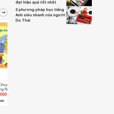
đạt hiệu quả tốt nhất
2 phương pháp học tiếng
Anh siêu nhanh của người
Do Thái
Chuyện - Câu
Bé Tập Kể Chuyện - Chuyện
Bé Tậ
ng Rừng
Ông Gióng
Đườn
.000 đ
Giá từ 8.000 đ
Giá 
4
bán
Có
nơi bán
Có