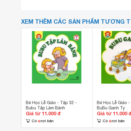
XEM THÊM CÁC SẢN PHẨM TƯƠNG 
1 -
Bé Học Lễ Giáo - Tập 32 -
Bé Học Lễ Giáo -
Bubu Tập Làm Bánh
BuBu Ganh Tỵ
Giá từ 11.000 đ
Giá từ 11.000 
4
4
Có
nơi bán
Có
nơi bán