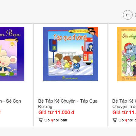
n - Sẻ Con
Bé Tập Kể Chuyện - Tập Qua
Bé Tập Kể 
Đường
Chuyện Tro
đ
Giá từ 11.000 đ
Giá từ 11
4
4
Có
nơi bán
Có
nơi 