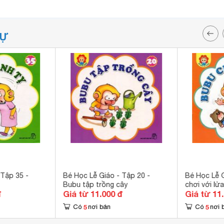
TỰ
 Tập 35 -
Bé Học Lễ Giáo - Tập 20 -
Bé Học Lễ G
Bubu tập trồng cây
chơi với lử
đ
Giá từ 11.000 đ
Giá từ 11
5
5
Có
nơi bán
Có
nơi 