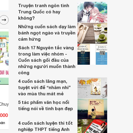
Truyện tranh ngôn tình
Trung Quốc có hay
không?
Những cuốn sách dạy làm
bánh ngọt ngào và truyền
cảm hứng
Sách 17 Nguyên tắc vàng
trong làm việc nhóm -
Cuốn sách gối đầu của
những người muốn thành
công
4 cuốn sách lãng mạn,
tuyệt vời để “nhâm nhi”
vào mùa thu mát mẻ
5 tác phẩm văn học nổi
Chuyện - Mèo Con
Bé Tập Kể Chuyện - Qua
Bé Tậ
tiếng nói về tình bạn đẹp
Đường
Tinh 
.000 đ
Giá từ 10.000 đ
Giá 
4 cuốn sách luyện thi tốt
3
bán
Có
nơi bán
Có
nghiệp THPT tiếng Anh