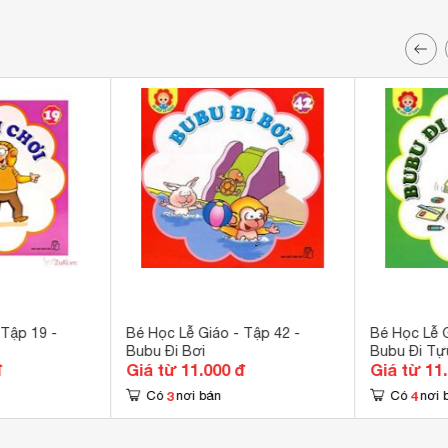
 Tập 19 -
Bé Học Lễ Giáo - Tập 42 -
Bé Học Lễ G
Bubu Đi Bơi
Bubu Đi Tự
đ
Giá từ 11.000 đ
Giá từ 11
3
4
Có
nơi bán
Có
nơi 