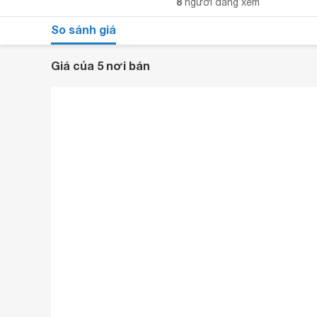
8
người đang xem
So sánh giá
Giá của 5 nơi bán