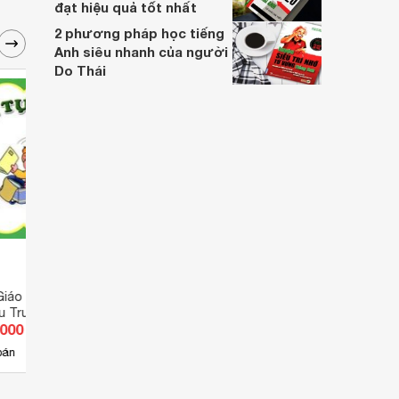
đạt hiệu quả tốt nhất
2 phương pháp học tiếng
Anh siêu nhanh của người
Do Thái
iáo - Tập 34 -
Bé Học Lễ Giáo - Tập 25 -
Bé Họ
u Trường
Bubu Đi Nhổ Răng
BuBu 
.000 đ
Giá từ 10.000 đ
Giá 
7
bán
Có
nơi bán
Có