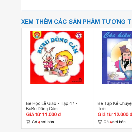
XEM THÊM CÁC SẢN PHẨM TƯƠNG 
ú Gà
Bé Học Lễ Giáo - Tập 47 -
Bé Tập Kể Chuyện
BuBu Dũng Cảm
Trời
Giá từ 11.000 đ
Giá từ 12.000 
4
4
Có
nơi bán
Có
nơi bán