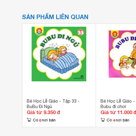
SẢN PHẨM LIÊN QUAN
0 -
Bé Học Lễ Giáo - Tập 33 -
Bé Học Lễ Giáo -
BuBu Đi Ngủ
Bubu đi chơi
Giá từ 9.350 đ
Giá từ 11.000 
6
4
Có
nơi bán
Có
nơi bán