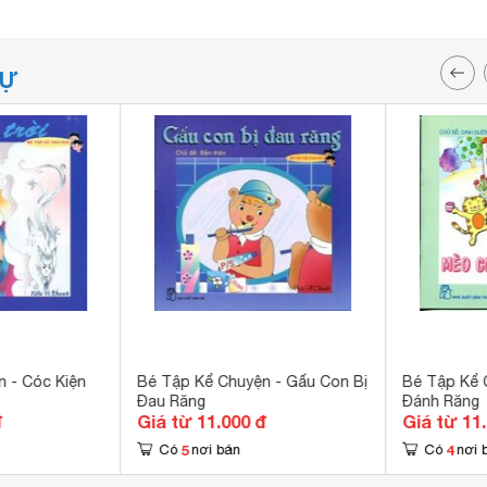
TỰ
 - Cóc Kiện
Bé Tập Kể Chuyện - Gấu Con Bị
Bé Tập Kể 
Đau Răng
Đánh Răng
đ
Giá từ 11.000 đ
Giá từ 11
5
4
Có
nơi bán
Có
nơi 