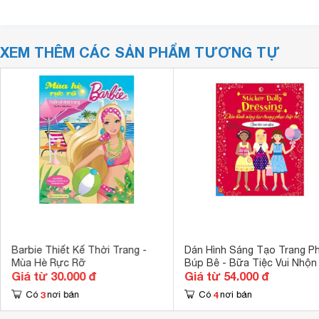
XEM THÊM CÁC SẢN PHẨM TƯƠNG TỰ
Barbie Thiết Kế Thời Trang -
Dán Hình Sáng Tạo Trang P
Mùa Hè Rực Rỡ
Búp Bê - Bữa Tiệc Vui Nhộn
Giá từ 30.000 đ
Giá từ 54.000 đ
3
4
Có
nơi bán
Có
nơi bán