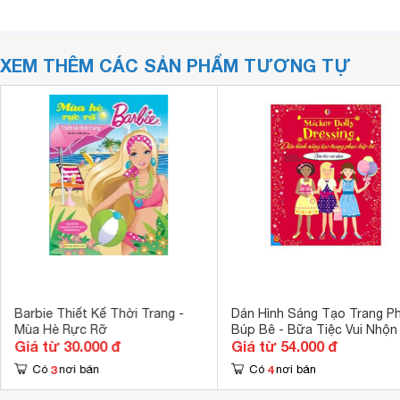
XEM THÊM CÁC SẢN PHẨM TƯƠNG TỰ
Barbie Thiết Kế Thời Trang -
Dán Hình Sáng Tạo Trang P
Mùa Hè Rực Rỡ
Búp Bê - Bữa Tiệc Vui Nhộn
Giá từ 30.000 đ
Giá từ 54.000 đ
3
4
Có
nơi bán
Có
nơi bán