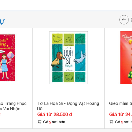
TỰ
ạo Trang Phục
Tớ Là Họa Sĩ - Động Vật Hoang
Gieo mầm tí
c Vui Nhộn
Dã
đ
Giá từ 28.500 đ
Giá từ 24
2
3
Có
nơi bán
Có
nơi 