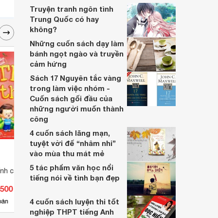
Truyện tranh ngôn tình
Trung Quốc có hay
không?
Những cuốn sách dạy làm
bánh ngọt ngào và truyền
cảm hứng
Sách 17 Nguyên tắc vàng
trong làm việc nhóm -
Cuốn sách gối đầu của
những người muốn thành
công
4 cuốn sách lãng mạn,
tuyệt vời để “nhâm nhi”
vào mùa thu mát mẻ
5 tác phẩm văn học nổi
nh cách - Tha thứ
Barbie thiết kế thời trang -
Bé Tự
tiếng nói về tình bạn đẹp
Những cô gái năng động
Quen
.500 đ
Giá từ 27.200 đ
Giá 
4 cuốn sách luyện thi tốt
4
bán
Có
nơi bán
Có
nghiệp THPT tiếng Anh