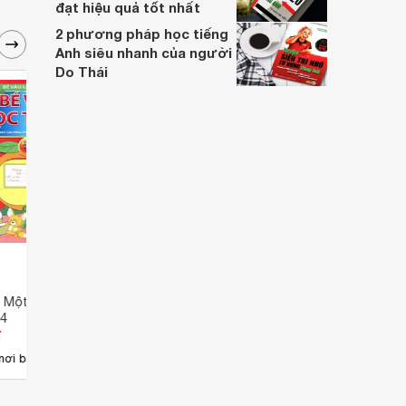
đạt hiệu quả tốt nhất
2 phương pháp học tiếng
Anh siêu nhanh của người
Do Thái
 Một - Bé Vui Học
Bé Chuẩn Bị Vào Lớp Một - Vở
Chuẩn
 4
Bé Vui Học Toán
- Bé 
đ
Giá từ 0 đ
Giá 
(Tập 
nơi bán
Chưa có nơi bán
Ch