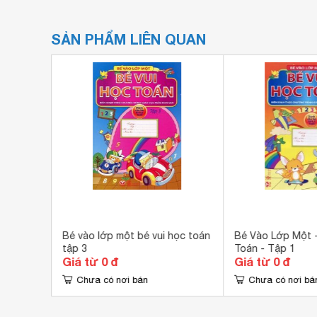
SẢN PHẨM LIÊN QUAN
- Bé
Bé vào lớp một bé vui học toán
Bé Vào Lớp Một -
tập 3
Toán - Tập 1
Giá từ 0 đ
Giá từ 0 đ
Chưa có nơi bán
Chưa có nơi bá