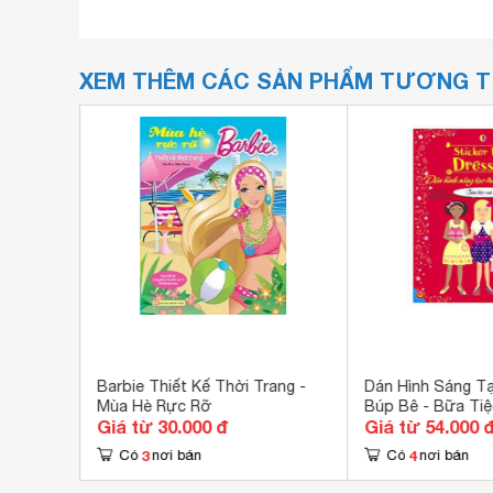
XEM THÊM CÁC SẢN PHẨM TƯƠNG 
 bé -
Barbie Thiết Kế Thời Trang -
Dán Hình Sáng T
Mùa Hè Rực Rỡ
Búp Bê - Bữa Tiệ
Giá từ 30.000 đ
Giá từ 54.000 
3
4
Có
nơi bán
Có
nơi bán