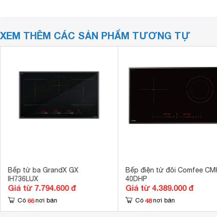
XEM THÊM CÁC SẢN PHẨM TƯƠNG TỰ
Bếp từ ba GrandX GX
Bếp điện từ đôi Comfee CM
IH736LUX
40DHP
Giá từ 7.794.600 đ
Giá từ 4.389.000 đ
66
48
Có
nơi bán
Có
nơi bán