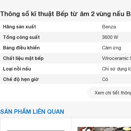
Thông số kĩ thuật Bếp từ âm 2 vùng nấu 
Hãng sản xuất
Benza 
Tổng công suất
3600 W
Bảng điều khiển
Cảm ứng 
Chất liệu mặt bếp
Vitroceramic 
Loại nồi nấu
Chỉ sử dụng lo
Chế độ hẹn giờ
Có 
Tiện ích
Khóa trẻ em a
Xem chi tiết thông
Kích thước
600 x 360 m
SẢN PHẨM LIÊN QUAN
Kích thước lắp âm
570 x 335 m