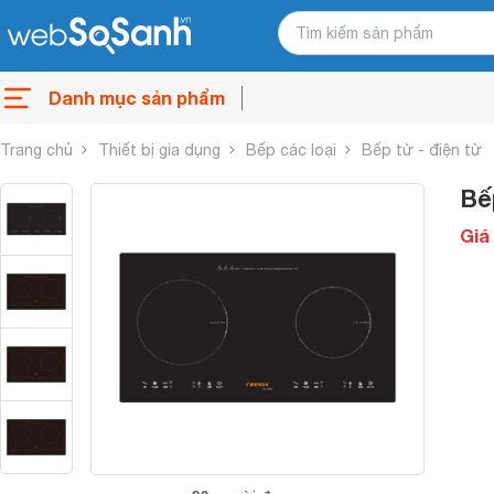
Danh mục sản phẩm
Trang chủ
Thiết bị gia dụng
Bếp các loại
Bếp từ - điện từ
Bế
Giá 