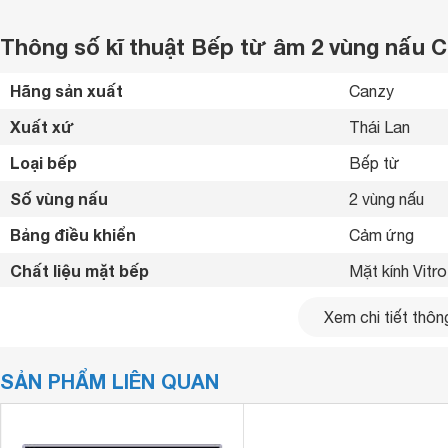
Thông số kĩ thuật Bếp từ âm 2 vùng nấu 
Hãng sản xuất
Canzy 
Xuất xứ
Thái Lan 
Loại bếp
Bếp từ 
Số vùng nấu
2 vùng nấu 
Bảng điều khiển
Cảm ứng 
Chất liệu mặt bếp
Mặt kính Vitr
Loại nồi nấu
Chỉ sử dụng lo
Xem chi tiết thông
Tiện ích
Tính năng tạ
SẢN PHẨM LIÊN QUAN
Kích thước
750 x 450 m
Kích thước lắp âm
690 x 390 m