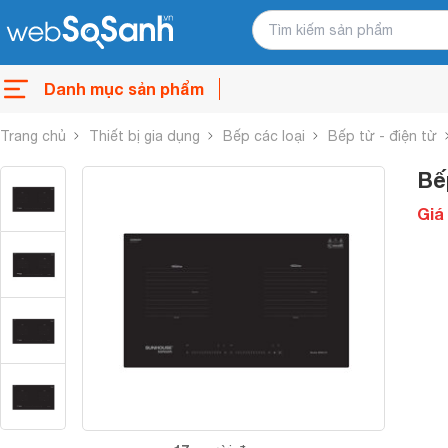
Danh mục sản phẩm
Trang chủ
Thiết bị gia dụng
Bếp các loại
Bếp từ - điện từ
Bế
Giá 