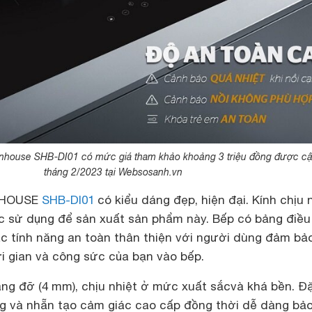
nhouse SHB-DI01 có mức giá tham khảo khoảng 3 triệu đồng được cậ
tháng 2/2023 tại Websosanh.vn
UNHOUSE
SHB-DI01
có kiểu dáng đẹp, hiện đại. Kính chịu 
 sử dụng để sản xuất sản phẩm này. Bếp có bảng điều
c tính năng an toàn thân thiện với người dùng đảm bả
ời gian và công sức của bạn vào bếp.
âng đỡ (4 mm), chịu nhiệt ở mức xuất sắcvà khá bền. Đ
g và nhẵn tạo cảm giác cao cấp đồng thời dễ dàng bảo 