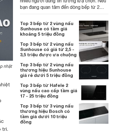
nhiều người dùng tin tưởng lưạ chọn. Nếu
bạn đang quan tâm đến dòng bếp từ 2
vùng nấu thì hãy cùng tìm hiểu về Top 3
chiếc bếp từ 2 vùng nấu mức giá 7 triệu
Top 3 bếp từ 2 vùng nấu
đồng đang thịnh hành trên thị trường để
Sunhouse có tầm giá
tham khảo bạn nhé.
khoảng 5 triệu đồng
Top 3 bếp từ 2 vùng nấu
Sunhouse có giá từ 2,5 -
3,5 triệu được ưa chuộng
Top 3 bếp từ 2 vùng nấu
p nhật
thương hiệu Sunhouse
giá rẻ dưới 5 triệu đồng
nhiệt
Top 3 bếp từ Hafele 2
vùng nấu cao cấp tầm giá
17 - 25 triệu đồng
o
Top 3 bếp từ 3 vùng nấu
thương hiệu Bosch có
tầm giá dưới 10 triệu
ặc
đồng
trì.