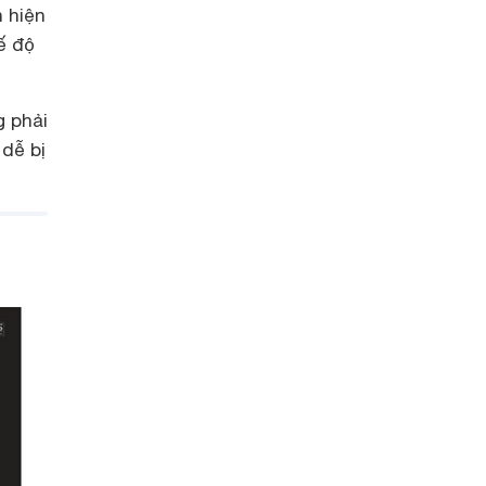
 hiện
ế độ
 phải
dễ bị