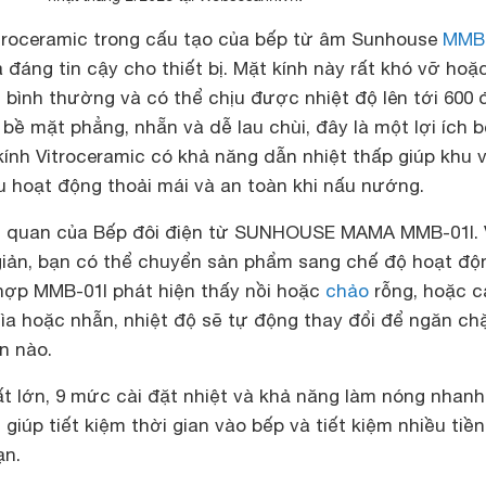
itroceramic trong cấu tạo của bếp từ âm Sunhouse
MMB-
 đáng tin cậy cho thiết bị. Mặt kính này rất khó vỡ hoặc
 bình thường và có thể chịu được nhiệt độ lên tới 600 
 bề mặt phẳng, nhẵn và dễ lau chùi, đây là một lợi ích b
kính Vitroceramic có khả năng dẫn nhiệt thấp giúp khu 
 hoạt động thoải mái và an toàn khi nấu nướng.
ực quan của Bếp đôi điện từ SUNHOUSE MAMA MMB-01I. 
giản, bạn có thể chuyển sản phẩm sang chế độ hoạt độ
hợp MMB-01I phát hiện thấy nồi hoặc
chảo
rỗng, hoặc c
thìa hoặc nhẫn, nhiệt độ sẽ tự động thay đổi để ngăn ch
n nào.
t lớn, 9 mức cài đặt nhiệt và khả năng làm nóng nhanh
giúp tiết kiệm thời gian vào bếp và tiết kiệm nhiều tiền
ạn.