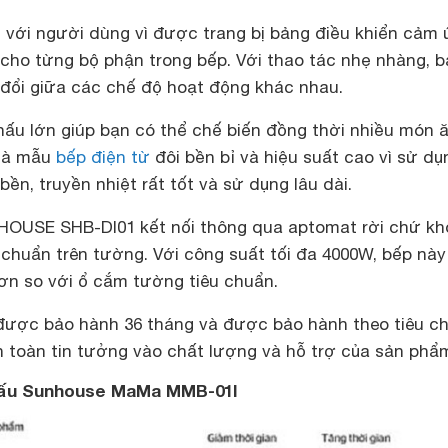
 với người dùng vì được trang bị bảng điều khiển cảm
 cho từng bộ phận trong bếp. Với thao tác nhẹ nhàng, 
đổi giữa các chế độ hoạt động khác nhau.
nấu lớn giúp bạn có thể chế biến đồng thời nhiều món 
 là mẫu
bếp điện từ
đôi bền bỉ và hiệu suất cao vì sử dụ
ền, truyền nhiệt rất tốt và sử dụng lâu dài.
HOUSE SHB-DI01 kết nối thông qua aptomat rời chứ k
 chuẩn trên tường. Với công suất tối đa 4000W, bếp này
ơn so với ổ cắm tường tiêu chuẩn.
được bảo hành 36 tháng và được bảo hành theo tiêu c
 toàn tin tưởng vào chất lượng và hỗ trợ của sản phẩ
nấu Sunhouse MaMa MMB-01I