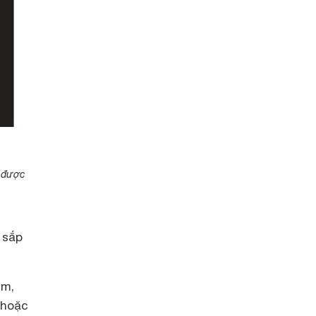
 được
 sắp
mm,
 hoặc