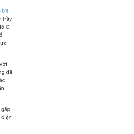
01I
 trầy
độ C.
ổ
vực
Với
ng đã
ác
ặn
 gấp
 điện