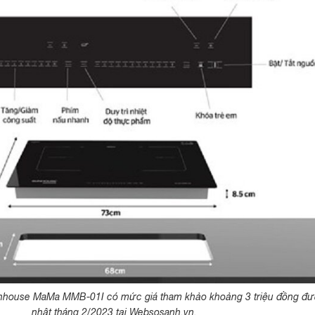
nhouse MaMa MMB-01I có mức giá tham khảo khoảng 3 triệu đồng đ
nhật tháng 2/2023 tại Websosanh.vn.