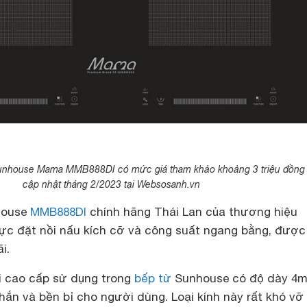
unhouse Mama MMB888DI có mức giá tham khảo khoảng 3 triệu đồng
cập nhật tháng 2/2023 tại Websosanh.vn
house
MMB888DI
chính hãng Thái Lan của thương hiệu
ực đặt nồi nấu kích cỡ và công suất ngang bằng, được
i.
i cao cấp sử dụng trong
bếp từ
Sunhouse có độ dày 4
hắn và bền bỉ cho người dùng. Loại kính này rất khó vỡ