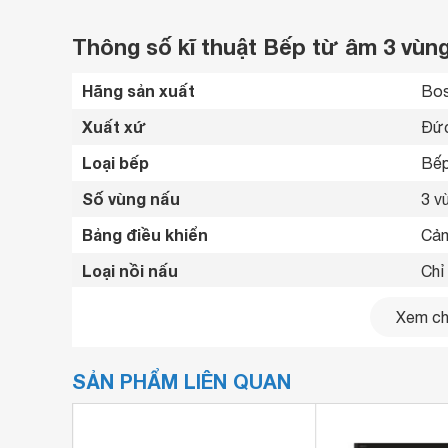
Thông số kĩ thuật Bếp từ âm 3 vù
Hãng sản xuất
Bos
Xuất xứ
Đức
Loại bếp
Bếp
Số vùng nấu
3 v
Bảng điều khiển
Cảm
Loại nồi nấu
Chỉ
Tiện ích
Cản
Xem chi
Kích thước
51 
SẢN PHẨM LIÊN QUAN
Kích thước lắp âm
51 
Khối lượng
12 