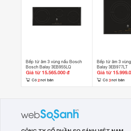
Bosch
Bếp từ âm 3 vùng nấu Bosch
Bếp từ âm 3 vùn
Bosch Balay 3EB955LQ
Balay 3EB977LT
Giá từ 15.565.000 đ
Giá từ 15.999.
2
3
Có
nơi bán
Có
nơi bán