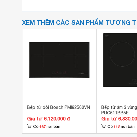
XEM THÊM CÁC SẢN PHẨM TƯƠNG 
Bosch
Bếp từ đôi Bosch PMI82560VN
Bếp từ âm 3 vùn
PUC611BB5E
Giá từ 6.120.000 đ
Giá từ 6.830.0
167
112
Có
nơi bán
Có
nơi bán