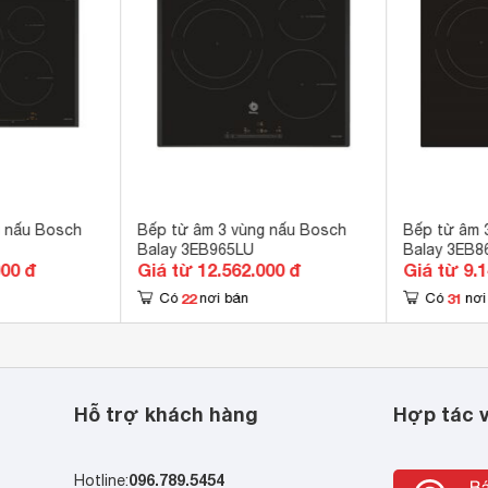
g nấu Bosch
Bếp từ âm 3 vùng nấu Bosch
Bếp từ âm 
Balay 3EB965LU
Balay 3EB8
000 đ
Giá từ 12.562.000 đ
Giá từ 9.
22
31
Có
nơi bán
Có
nơi
Hỗ trợ khách hàng
Hợp tác v
096.789.5454
Hotline: