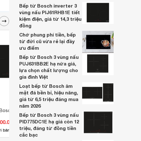
bài viết Top 3 bếp từ 2 vùng nấu sau đây
Bếp từ Bosch inverter 3
để có được sự lựa chọn tốt nhất bạn nhé.
vùng nấu PIJ61RHB1E tiết
kiệm điện, giá từ 14,3 triệu
đồng
Chớ phung phí tiền, bếp
từ đời cũ vừa rẻ lại đầy
ưu điểm
Bếp từ Bosch 3 vùng nấu
PUJ631BB2E hạ nửa giá,
lựa chọn chất lượng cho
gia đình Việt
Loạt bếp từ Bosch âm
mặt đá bền bỉ, hiệu năng,
giá từ 6,5 triệu đáng mua
năm 2026
 Bosch PMI82566VN
Bếp từ đôi Bosch PMI8256EVN
Bếp t
Bếp từ Bosch 3 vùng nấu
PUJ6
PID775DC1E hạ giá còn 12
500.000 đ
Giá từ 6.770.000 đ
Giá 
triệu, đáng từ đồng tiền
120
i bán
Có
nơi bán
Có
cắc bạc