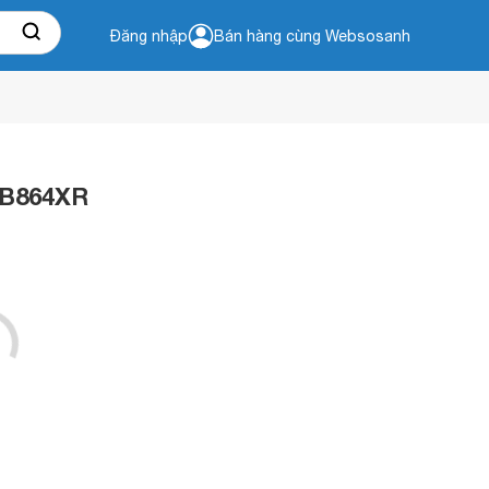
Đăng nhập
Bán hàng cùng Websosanh
EB864XR