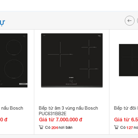
TỰ
g nấu Bosch
Bếp từ âm 3 vùng nấu Bosch
Bếp từ đôi
PUC631BB2E
00 đ
Giá từ 7.000.000 đ
Giá từ 6.
204
127
Có
nơi bán
Có
nơ