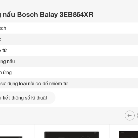
ng nấu Bosch Balay 3EB864XR
ch 
 
 từ 
ùng nấu 
 ứng 
 sử dụng loại nồi có đế nhiễm từ 
h báo nhiệt dư hai cấp độ 
 tiết thông số kĩ thuật
x 583 x 513 mm
x 560 x 490 mm
kg