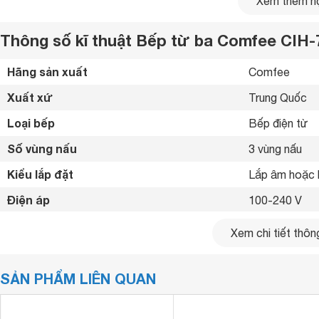
Xem thêm nộ
Thông số kĩ thuật Bếp từ ba Comfee CIH
Hãng sản xuất
Comfee 
Xuất xứ
Trung Quốc 
Loại bếp
Bếp điện từ 
Số vùng nấu
3 vùng nấu 
Kiểu lắp đặt
Lắp âm hoặc 
Điện áp
100-240 V
Tổng công suất
7400 W
Xem chi tiết thông
Trái trên: 180
Công suất vùng nấu
Trái dưới: 18
SẢN PHẨM LIÊN QUAN
Phải: 3000/3
Bảng điều khiển
Cảm ứng 