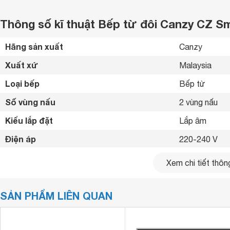
Thông số kĩ thuật Bếp từ đôi Canzy CZ S
Hãng sản xuất
Canzy 
Xuất xứ
Malaysia 
Loại bếp
Bếp từ 
Số vùng nấu
2 vùng nấu 
Kiểu lắp đặt
Lắp âm 
Điện áp
220-240 V
Tổng công suất
4800 W
Xem chi tiết thông
Công suất vùng nấu
Trái: 2000/2
SẢN PHẨM LIÊN QUAN
Bảng điều khiển
Cảm ứng 
Chất liệu mặt bếp
Mặt kính Kang