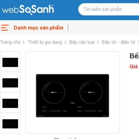
Danh mục sản phẩm
Trang chủ
Thiết bị gia dụng
Bếp các loại
Bếp từ - điện từ
Bế
Giá 