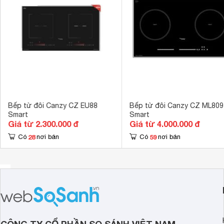
Loại nồi nấu
Chỉ sử dụng lo
Chế độ hẹn giờ
Có hẹn giờ 
Tiện ích
Chức năng Bo
Kích thước
730 x 430 m
Kích thước lắp âm
680 x 390 m
Khóa phím trẻ
Tính năng an toàn
tràn 
Bếp từ đôi Canzy CZ EU88
Bếp từ đôi Canzy CZ ML809
Smart
Smart
Giá từ 2.300.000 đ
Giá từ 4.000.000 đ
28
59
Có
nơi bán
Có
nơi bán