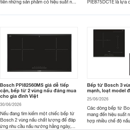
tiên những sản phẩm có hiệu suất nấu
PIE875DC1E là lựa 
nướng cao, độ bền tốt và đến từ các
nhu cầu nấu nướng củ
thương hiệu uy tín. Bosch
thời được trang bị nh
PVJ631FB1E là một trong những
minh và tính năng an 
mẫu bếp đáp ứng tốt các tiêu chí này.
Bosch PPI82560MS giá dễ tiếp
Bếp từ Bosch 3 vù
cận, bếp từ 2 vùng nấu đáng mua
mạnh, loạt model 
cho gia đình Việt
25/06/2026
30/06/2026
Các dòng bếp từ Bo
Nếu đang tìm kiếm một chiếc bếp từ
mang đến hiệu suất 
Bosch 2 vùng nấu chất lượng để đáp
hợp nhiều chế độ nấu
ứng nhu cầu nấu nướng hằng ngày,
ưu hiệu quả sử dụng 