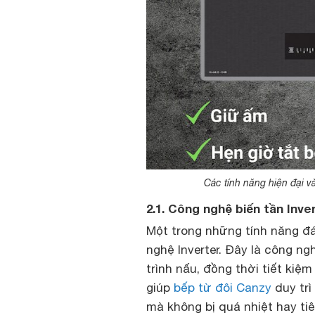
Các tính năng hiện đại v
2.1. Công nghệ biến tần Inve
Một trong những tính năng đ
nghệ Inverter. Đây là công ngh
trình nấu, đồng thời tiết kiệ
giúp
bếp từ đôi Canzy
duy trì
mà không bị quá nhiệt hay tiê