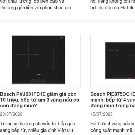
với chất lượng, độ bền cao và
nổi tiếng không chỉ hộ
thường gắn liền với phân khúc giá
bị hiện đại mà Hafe
cao. Tuy nhiên, trên thị trường hiện
536.61.886 còn đan
nay, mẫu bếp từ Bosch 3 vùng nấu
hàng, siêu thị điện m
PUC61KAA5E lại đang được nhiều
đưa tới lựa chọn ch
đơn vị phân phối với mức giá khá dễ
gia đình.
tiếp cận, thu hút sự quan tâm của
nhiều người tiêu dùng.
Bosch PVJ631FB1E giảm giá còn
Bosch PIE875DC1E
10 triệu, bếp từ âm 3 vùng nấu có
mạnh, bếp từ 4 vù
còn đáng mua?
đáng mua trong n
23/07/2026
15/07/2026
Trong xu hướng chuyển từ bếp gas
Sở hữu 4 vùng nấu li
sang bếp từ, nhiều gia đình Việt ưu
công suất mạnh mẽ,