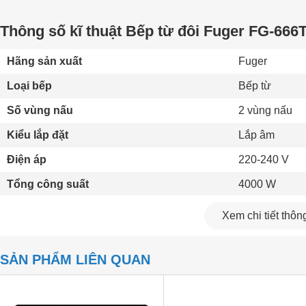
Thông số kĩ thuật Bếp từ đôi Fuger FG-666
Hãng sản xuất
Fuger 
Loại bếp
Bếp từ 
Số vùng nấu
2 vùng nấu 
Kiểu lắp đặt
Lắp âm 
Điện áp
220-240 V
Tổng công suất
4000 W
Công suất vùng nấu
Trái: 2000W -
Xem chi tiết thông
Bảng điều khiển
Cảm ứng 
SẢN PHẨM LIÊN QUAN
Chất liệu mặt bếp
Mặt kính K+ v
Loại nồi nấu
Chỉ sử dụng l