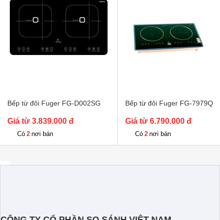
Chế độ hẹn giờ
Có hẹn giờ 
Kích thước
730 x 430 m
Kích thước lắp âm
690 x 400 m
Cảnh báo nhiệ
Tính năng an toàn
Khoá an toàn 
Bếp từ đôi Fuger FG-D002SG
Bếp từ đôi Fuger FG-7979Q
Giá từ 3.839.000 đ
Giá từ 6.790.000 đ
2
2
Có
nơi bán
Có
nơi bán
CÔNG TY CỔ PHẦN SO SÁNH VIỆT NAM