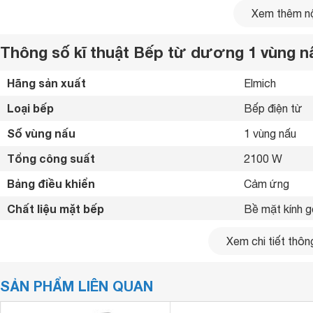
Bếp từ đơn Elmich
ice-7952
có kiểu dáng nhỏ gọn, mỏng nh
Xem thêm nộ
sắc nét. Chân
bếp từ
đơn Elmich có bọc cao su chống trơn 
nấu nướng.
Thông số kĩ thuật Bếp từ dương 1 vùng n
Hãng sản xuất
Elmich 
Loại bếp
Bếp điện từ 
Số vùng nấu
1 vùng nấu 
Tổng công suất
2100 W
Bảng điều khiển
Cảm ứng 
Chất liệu mặt bếp
Bề mặt kính 
Loại nồi nấu
Sử dụng tốt nh
Xem chi tiết thông
Tiện ích
Khóa trẻ em 
SẢN PHẨM LIÊN QUAN