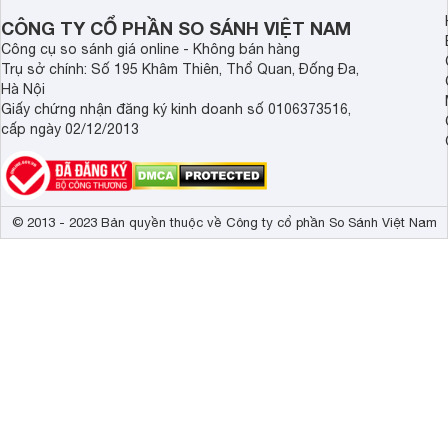
chống trầy xước. Đặc biệt, mặt
bếp
cao cấp này có khả năn
CÔNG TY CỔ PHẦN SO SÁNH VIỆT NAM
hạn chế nứt vỡ, giúp chị em nội trợ có thể yên tâm nấu nướ
Công cụ so sánh giá online - Không bán hàng
Toả nhiệt nhanh, đều cùng đa dạng chế độ nấu thôn
Trụ sở chính: Số 195 Khâm Thiên, Thổ Quan, Đống Đa,
Hà Nội
Bếp điện từ
đơn Elmich ice-7952 có công suất cao 2100W gi
Giấy chứng nhận đăng ký kinh doanh số 0106373516,
làm nóng trực tiếp đáy nồi bằng từ trường, nhiệt năng và c
cấp ngày 02/12/2013
được chín nhanh hơn, rút ngắn thời gian nấu nướng đáng kể
Sản phẩm nhập khẩu này còn được tích hợp sẵn các chức 
với 8 mức gia nhiệt linh hoạt (từ 60 độ - 240 độ C), cho p
dụng.
© 2013 - 2023 Bản quyền thuộc về Công ty cổ phần So Sánh Việt Nam