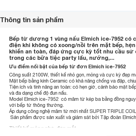
Thông tin sản phẩm
Bếp từ dương 1 vùng nấu Elmich ice-7952 có c
điện khi không có xoong/nồi trên mặt bếp, hẹ
khiển an toàn, đáp ứng cực kỳ tốt nhu cầu sử 
trong các bữa tiệc party lẩu, nướng,...
Ưu điểm nổi bật của bếp từ đơn Elmich ice-7952
Công suất 2100W, thiết kế nhỏ gọn, mỏng và cực kỳ đẹp m
Mặt bếp bằng kính Ceramic có khả năng chống va đập, chịu l
Tiện ích và tính năng an toàn: có hẹn giờ, cảnh bảo mặt bếp
và đa dạng chế độ đun nấu.
Model Elmich ice-7952 có mâm từ kép ba bằng đồng nguyên
với bếp từ thông thường.
Áp dụng công nghệ mâm từ mới nhất SUPER TRIPLE COIL
Sản phẩm được sản xuất và giám sát bởi Tập đoàn Elmich
Thiết kế mỏng nhẹ, đẹp mắt.