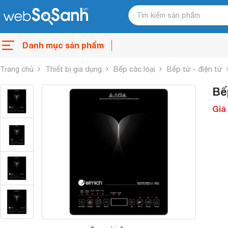
Danh mục sản phẩm
Trang chủ
Thiết bị gia dụng
Bếp các loại
Bếp từ - điện từ
Bế
Giá