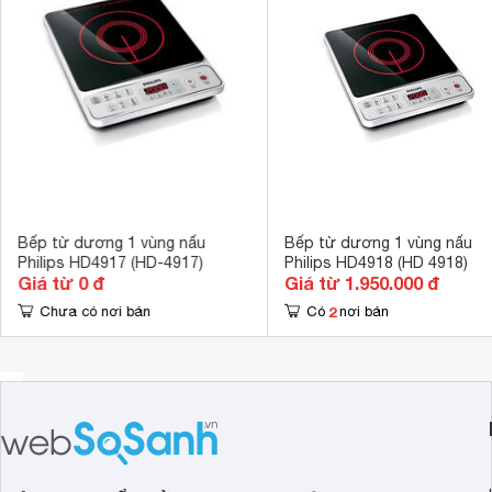
các vệt dầu bám dính trong quá trình nấu ăn.
Chế độ hẹn giờ
Có 
Tiện ích
Công suất có 
Kích thước
345 x 275 m
Bếp từ dương 1 vùng nấu
Bếp từ dương 1 vùng nấu
Philips HD4917 (HD-4917)
Philips HD4918 (HD 4918)
Giá từ 0 đ
Giá từ 1.950.000 đ
2
Chưa có nơi bán
Có
nơi bán