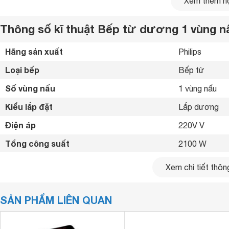
Xem thêm nộ
Thông số kĩ thuật Bếp từ dương 1 vùng n
Hãng sản xuất
Philips 
Loại bếp
Bếp từ 
Số vùng nấu
1 vùng nấu 
Kiểu lắp đặt
Lắp dương 
Điện áp
220V V
Tổng công suất
2100 W
Công suất vùng nấu
2100 
Xem chi tiết thông
Bảng điều khiển
Cảm ứng 
SẢN PHẨM LIÊN QUAN
Chất liệu mặt bếp
Kính chịu nhiệ
Mặt bếp bằng kính chịu nhiệt
bếp từ HD4911 2100W
Mặt của
được làm từ kính có độ b
Loại nồi nấu
Sử dụng nồi c
ma sát với đáy nồi thường xuyên. Vì là bằng kính nên rất dễ