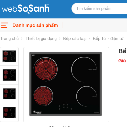
Danh mục sản phẩm
Trang chủ
Thiết bị gia dụng
Bếp các loại
Bếp từ - điện từ
Bế
Giá 