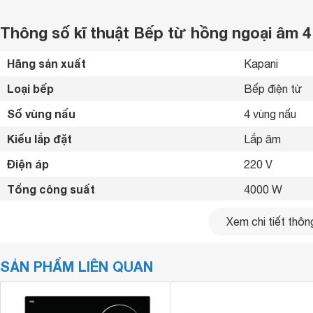
Thông số kĩ thuật Bếp từ hồng ngoại âm 4
Hãng sản xuất
Kapani 
Loại bếp
Bếp điện từ 
Số vùng nấu
4 vùng nấu 
Kiểu lắp đặt
Lắp âm 
Điện áp
220 V
Tổng công suất
4000 W
Công suất vùng nấu
Trái: 2000W -
Xem chi tiết thông
Bảng điều khiển
Cảm ứng 
SẢN PHẨM LIÊN QUAN
Chất liệu mặt bếp
Kính chịu lực 
Loại nồi nấu
Vùng từ sử dụ