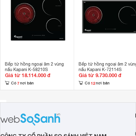
Chế độ hẹn giờ
Có hẹn giờ 
Tiện ích
Nhận diện vùn
Kích thước
580 x 510 m
Kích thước lắp âm
560 x 490 m
Tính năng an toàn
Tắt khi quá tả
Bếp từ hồng ngoại âm 2 vùng
Bếp từ hồng ngoại âm 2 vùn
nấu Kapani K-58210S
nấu Kapani K-72114S
Giá từ 18.114.000 đ
Giá từ 9.730.000 đ
7
12
Có
nơi bán
Có
nơi bán