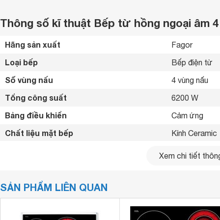
Thông số kĩ thuật Bếp từ hồng ngoại âm 4 
Hãng sản xuất
Fagor 
Loại bếp
Bếp điện từ 
Số vùng nấu
4 vùng nấu 
Tổng công suất
6200 W
Bảng điều khiển
Cảm ứng 
Chất liệu mặt bếp
Kính Ceramic 
Bếp từ chỉ sử
Loại nồi nấu
Xem chi tiết thông
nồi 
Chế độ hẹn giờ
Có hẹn giờ 
SẢN PHẨM LIÊN QUAN
Tiện ích
4 đèn báo nhi
Kích thước
577 x 507 m