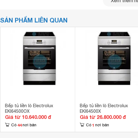
Xem thêm nộ
SẢN PHẨM LIÊN QUAN
Bếp tủ liền lò Electrolux
Bếp tủ liền lò Electrolux
EKI64500OX
EKI64500X
Giá từ 10.640.000 đ
Giá từ 26.800.000 đ
44
1
Có
nơi bán
Có
nơi bán