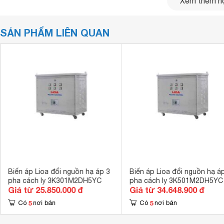
Xem thêm nộ
SẢN PHẨM LIÊN QUAN
Biến áp Lioa đổi nguồn hạ áp 3
Biến áp Lioa đổi nguồn hạ á
pha cách ly 3K301M2DH5YC
pha cách ly 3K501M2DH5YC
Giá từ 25.850.000 đ
Giá từ 34.648.900 đ
Biến áp đổi nguồn hạ áp 3 pha Lioa 150KVA - 3K152M2DH
5
5
Có
nơi bán
Có
nơi bán
Máy cách ly có cấu tạo gồm cuộn dây sơ cấp và cuộn dây th