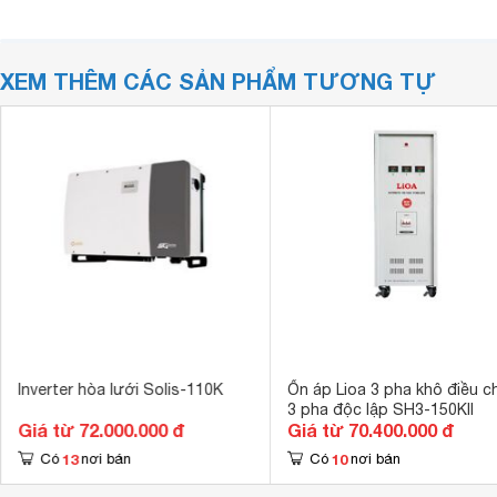
XEM THÊM CÁC SẢN PHẨM TƯƠNG TỰ
Inverter hòa lưới Solis-110K
Ổn áp Lioa 3 pha khô điều c
3 pha độc lập SH3-150KII
Giá từ 72.000.000 đ
Giá từ 70.400.000 đ
13
10
Có
nơi bán
Có
nơi bán