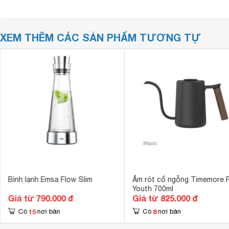
XEM THÊM CÁC SẢN PHẨM TƯƠNG TỰ
Bình lạnh Emsa Flow Slim
Ấm rót cổ ngỗng Timemore F
Youth 700ml
Giá từ 790.000 đ
Giá từ 825.000 đ
15
8
Có
nơi bán
Có
nơi bán