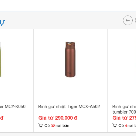
TỰ
iger MCY-K050
Bình giữ nhiệt Tiger MCX-A502
Bình giữ nh
tumbler 70
 đ
Giá từ 290.000 đ
Giá từ 27
32
4
Có
nơi bán
Có
nơi 