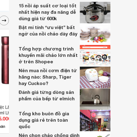
kế đẹp và chất liệu inox 304 tốt cho sức
15 nồi áp suất cơ loại tốt
khỏe là tiêu chí lựa chọn của sản phẩm
nhất hiện nay đa năng dễ
này.
dùng giá từ 600k
Bật mí tính “ưu việt” bất
ngờ của nồi chảo dày đáy
Tổng hợp chương trình
khuyến mãi chảo lớn nhất
ở trên Shopee
Nên mua nồi cơm điện tử
hãng nào: Sharp, Tiger
hay Cuckoo?
Đánh giá từng dòng sản
phẩm của bếp từ elmich
iệt L&L Metal Mortar
Phích - Bình giữ nhiệt Zebra
Bình 
0ml LHC1458
123006 - 650ML
MCX-A
Tổng kho buôn đồ gia
5.000 đ
Giá từ 275.000 đ
Giá 
dụng giá rẻ trên toàn
quốc
7
bán
Có
nơi bán
Có
Nên chọn chảo chống dính