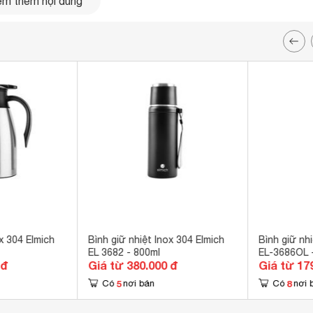
m thêm nội dung
x 304 Elmich
Bình giữ nhiệt Inox 304 Elmich
Bình giữ nh
EL 3682 - 800ml
EL-3686OL 
 đ
Giá từ 380.000 đ
Giá từ 17
5
8
Có
nơi bán
Có
nơi 