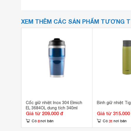
XEM THÊM CÁC SẢN PHẨM TƯƠNG 
er
Cốc giữ nhiệt Inox 304 Elmich
Bình giữ nhiệt T
EL 3684OL dung tích 340ml
Giá từ 209.000 đ
Giá từ 315.000
8
31
Có
nơi bán
Có
nơi bán