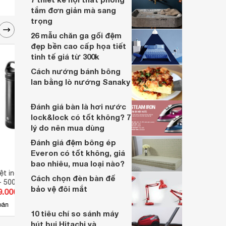
tắm đơn giản mà sang
trọng
26 mẫu chăn ga gối đệm
đẹp bền cao cấp họa tiết
tinh tế giá từ 300k
Cách nướng bánh bông
lan bằng lò nướng Sanaky
Đánh giá bàn là hơi nước
lock&lock có tốt không? 7
lý do nên mua dùng
Đánh giá đệm bông ép
Everon có tốt không, giá
bao nhiêu, mua loại nào?
iệt inox 304 Elmich
Bình giữ nhiệt inox 304 Elmich
Bình 
Cách chọn đèn bàn để
- 500ml
EL 3688 - 2500ml
EL-80
bảo vệ đôi mắt
9.000 đ
Giá từ 328.900 đ
Giá 
10
bán
Có
nơi bán
Có
10 tiêu chí so sánh máy
hút bụi Hitachi và