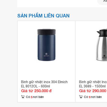
Xe
SẢN PHẨM LIÊN QUAN
ox 304
Bình giữ nhiệt inox 304 Elmich
Bình giữ nhiệt Ino
EL 8012OL - 600ml
EL 3689 - 1500ml
Giá từ 250.000 đ
Giá từ 290.000
5
9
Có
nơi bán
Có
nơi bán