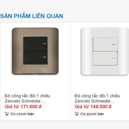
SẢN PHẨM LIÊN QUAN
Bộ công tắc đôi 1 chiều
Bộ công tắc đôi 1 chiều
Zencelo Schneider
Zencelo Schneider
Giá từ 171.600 đ
Giá từ 148.500 đ
E8432_1_SZ_G19
E8432_1_G19
15
23
Có
nơi bán
Có
nơi bán