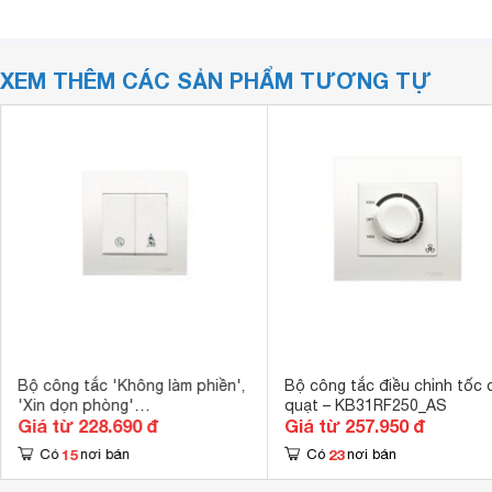
XEM THÊM CÁC SẢN PHẨM TƯƠNG TỰ
Bộ công tắc 'Không làm phiền',
Bộ công tắc điều chỉnh tốc 
'Xin dọn phòng'
quạt – KB31RF250_AS
Giá từ 228.690 đ
Giá từ 257.950 đ
KB32SDC_WE_G19
15
23
Có
nơi bán
Có
nơi bán