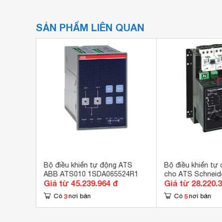
SẢN PHẨM LIÊN QUAN
guồn tự
Bộ điều khiển tự động ATS
Bộ điều khiển tự
ABB ATS010 1SDA065524R1
cho ATS Schneid
đ
Giá từ 45.239.964 đ
Giá từ 28.220.
3
5
Có
nơi bán
Có
nơi bán