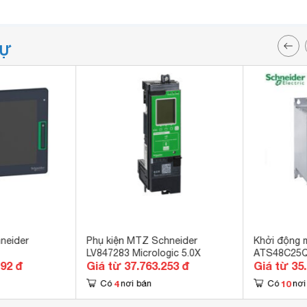
TỰ
neider
Phụ kiện MTZ Schneider
Khởi động 
LV847283 Micrologic 5.0X
ATS48C25
192 đ
Giá từ 37.763.253 đ
Giá từ 35
4
10
Có
nơi bán
Có
nơi