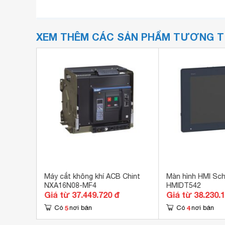
XEM THÊM CÁC SẢN PHẨM TƯƠNG 
SE300-
Máy cắt không khí ACB Chint
Màn hình HMI Sch
NXA16N08-MF4
HMIDT542
Giá từ 37.449.720 đ
Giá từ 38.230.
5
4
Có
nơi bán
Có
nơi bán