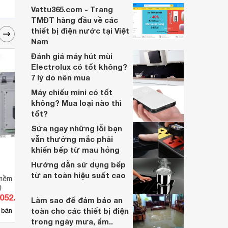
Vattu365.com - Trang
TMĐT hàng đầu về các
thiết bị điện nước tại Việt
Nam
Đánh giá máy hút mùi
Electrolux có tốt không?
7 lý do nên mua
Máy chiếu mini có tốt
không? Mua loại nào thì
tốt?
Sửa ngay những lỗi bạn
vẫn thường mắc phải
khiến bếp từ mau hỏng
Hướng dẫn sử dụng bếp
từ an toàn hiệu suất cao
mềm Schneider
Khởi động mềm ATS22C25Q
Biến 
Q
pha 
.052.600 đ
Giá từ 32.984.600 đ
Giá 
Làm sao để đảm bảo an
toàn cho các thiết bị điện
10
 bán
Có
nơi bán
Có
trong ngày mưa, ẩm..