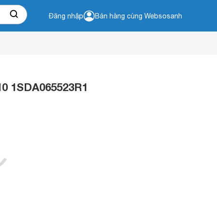
Đăng nhập
Bán hàng cùng Websosanh
010 1SDA065523R1