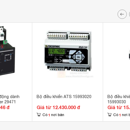
 động dành
Bộ điều khiển ATS 15993020
Bộ điều khi
er 29471
15993030
346 đ
Giá từ 12.430.000 đ
Giá từ 15
1
1
Có
nơi bán
Có
nơi 