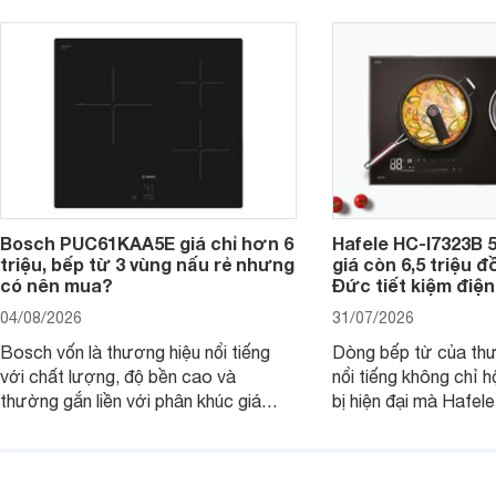
Bosch PUC61KAA5E giá chỉ hơn 6
Hafele HC-I7323B 5
triệu, bếp từ 3 vùng nấu rẻ nhưng
giá còn 6,5 triệu 
có nên mua?
Đức tiết kiệm điện
04/08/2026
31/07/2026
Bosch vốn là thương hiệu nổi tiếng
Dòng bếp từ của th
với chất lượng, độ bền cao và
nổi tiếng không chỉ hộ
thường gắn liền với phân khúc giá
bị hiện đại mà Hafe
cao. Tuy nhiên, trên thị trường hiện
536.61.886 còn đan
nay, mẫu bếp từ Bosch 3 vùng nấu
hàng, siêu thị điện m
PUC61KAA5E lại đang được nhiều
đưa tới lựa chọn ch