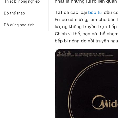
nhất là những rủi ro liên quan 
Thiết bị nông nghiệp
Tất cả các loại
bếp từ
đều có
Đồ thể thao
Fu-cô cảm ứng, làm cho bản t
Đồ dùng học sinh
lượng không truyền trực tiếp
Chính vì thế, bạn có thể chạ
bếp bị nóng do nồi truyền ngư