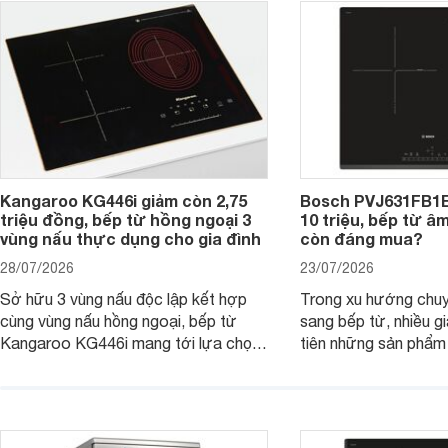
đơn vị phân phối với mức giá khá dễ
gia đình.
tiếp cận, thu hút sự quan tâm của
nhiều người tiêu dùng.
Kangaroo KG446i giảm còn 2,75
Bosch PVJ631FB1E
triệu đồng, bếp từ hồng ngoại 3
10 triệu, bếp từ â
vùng nấu thực dụng cho gia đình
còn đáng mua?
28/07/2026
23/07/2026
Sở hữu 3 vùng nấu độc lập kết hợp
Trong xu hướng chuy
cùng vùng nấu hồng ngoại, bếp từ
sang bếp từ, nhiều gi
Kangaroo KG446i mang tới lựa chọn
tiên những sản phẩm 
đáng cân nhắc cho nhu cầu nấu
nướng cao, độ bền t
nướng tại gia đình. Hiện sản phẩm
thương hiệu uy tín. 
cũng đang được giảm giá khá sâu tại
PVJ631FB1E là một 
nhiều cửa hàng, đại lý.
mẫu bếp đáp ứng tốt 