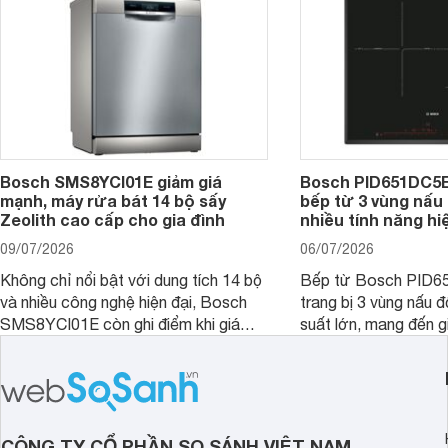
Bosch SMS8YCI01E giảm giá
Bosch PID651DC5E 
mạnh, máy rửa bát 14 bộ sấy
bếp từ 3 vùng nấu 
Zeolith cao cấp cho gia đình
nhiều tính năng hi
09/07/2026
06/07/2026
Không chỉ nổi bật với dung tích 14 bộ
Bếp từ Bosch PID
và nhiều công nghệ hiện đại, Bosch
trang bị 3 vùng nấu 
SMS8YCI01E còn ghi điểm khi giá
suất lớn, mang đến g
bán thực tế đã giảm đáng kể so với
nướng linh hoạt và h
thời điểm mới mở bán, mang lại tỷ lệ
gia đình.
giá trị/chi phí hấp dẫn hơn cho người
dùng đang tìm kiếm một mẫu máy rửa
bát cao cấp.
CÔNG TY CỔ PHẦN SO SÁNH VIỆT NAM