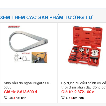
XEM THÊM CÁC SẢN PHẨM TƯƠNG TỰ
Nhíp bầu đo ngoài Niigata OC-
Bộ dụng cụ điều chỉnh cơ c
500J
thời điểm phun dầu động cơ
Giá từ 2.613.600 đ
Giá từ 2.872.100 đ
diesel Toptul JGAI1203
4
4
Có
nơi bán
Có
nơi bán