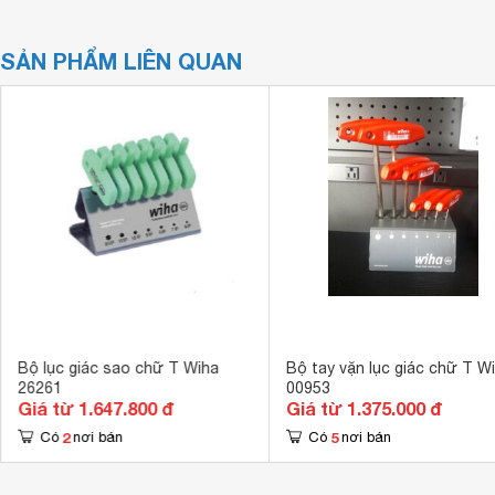
SẢN PHẨM LIÊN QUAN
Bộ lục giác sao chữ T Wiha
Bộ tay vặn lục giác chữ T W
26261
00953
Giá từ 1.647.800 đ
Giá từ 1.375.000 đ
2
5
Có
nơi bán
Có
nơi bán