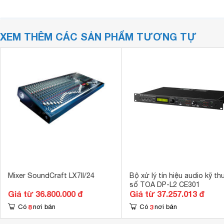
XEM THÊM CÁC SẢN PHẨM TƯƠNG TỰ
Mixer SoundCraft LX7II/24
Bộ xử lý tín hiệu audio kỹ th
số TOA DP-L2 CE301
Giá từ 36.800.000 đ
Giá từ 37.257.013 đ
8
3
Có
nơi bán
Có
nơi bán