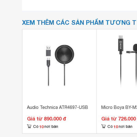
XEM THÊM CÁC SẢN PHẨM TƯƠNG 
15 (LBC
Audio Technica ATR4697-USB
Micro Boya BY-M
Giá từ 890.000 đ
Giá từ 726.000
10
10
Có
nơi bán
Có
nơi bán