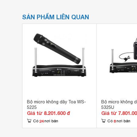
SẢN PHẨM LIÊN QUAN
m tay
Bộ micro không dây Toa WS-
Bộ micro không 
5225
5325U
Giá từ 8.201.600 đ
Giá từ 7.801.0
24
8
Có
nơi bán
Có
nơi bán