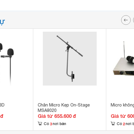
TỰ
3D
Chân Micro Kẹp On-Stage
Micro khôn
MSA8020
 đ
Giá từ 655.600 đ
Giá từ 60
3
2
Có
nơi bán
Có
nơi 