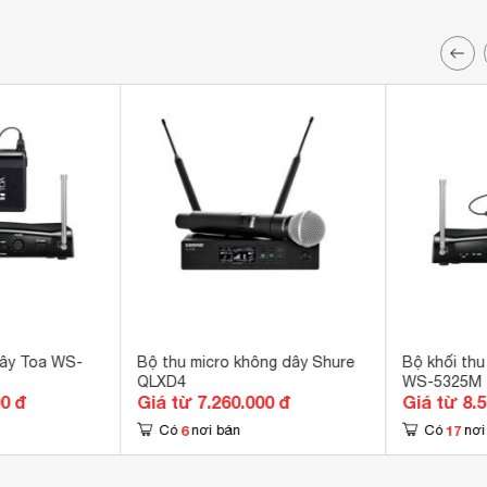
dây Toa WS-
Bộ thu micro không dây Shure
Bộ khối th
QLXD4
WS-5325M
00 đ
Giá từ 7.260.000 đ
Giá từ 8.
6
17
Có
nơi bán
Có
nơi