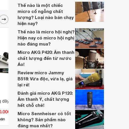
chân thật.
Thế nào là một chiếc
micro cổ ngỗng chất
lượng? Loại nào bán chạy
hiện nay?
Thế nào là micro hội nghị?
Hiện nay có micro hội nghị
nào đáng mua?
Micro AKG P420: Âm thanh
chất lượng đến từ nước
Áo!
Review micro Jammy
B518: Vừa độc, vừa lạ, giá
lại rẻ!
Đánh giá micro AKG P120:
Âm thanh Ý, chất lượng
g dây Bose BS9999
Micro điện động cầm tay TOA
Micro
hết chỗ chê!
DM-320
331A
0.000 đ
Giá từ 783.200 đ
Giá 
Micro Sennheiser có tốt
14
bán
không? Sản phẩm nào
Có
nơi bán
Có
đáng mua nhất?