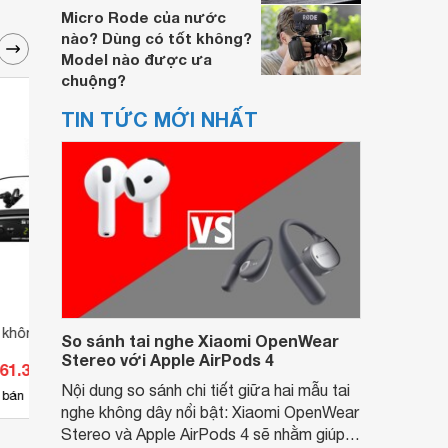
Micro Rode của nước
nào? Dùng có tốt không?
Model nào được ưa
chuộng?
TIN TỨC MỚI NHẤT
u không dây TOA
Micro TOA WM-5265 - không
Micr
So sánh tai nghe Xiaomi OpenWear
dây
Stereo với Apple AirPods 4
561.300 đ
Giá từ 1.738.000 đ
Giá 
Nội dung so sánh chi tiết giữa hai mẫu tai
25
 bán
Có
nơi bán
Có
nghe không dây nổi bật: Xiaomi OpenWear
Stereo và Apple AirPods 4 sẽ nhằm giúp