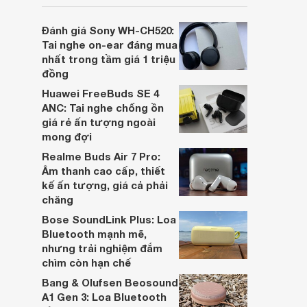
người dùng đưa ra lựa chọn phù hợp nhất
dựa trên nhu cầu và sở thích cá nhân. Cả
Đánh giá Sony WH-CH520:
hai đều là sản phẩm chất lượng cao,
Tai nghe on-ear đáng mua
nhưng hướng tới đối tượng khách hàng
nhất trong tầm giá 1 triệu
khác nhau.
đồng
Huawei FreeBuds SE 4
ANC: Tai nghe chống ồn
giá rẻ ấn tượng ngoài
mong đợi
Realme Buds Air 7 Pro:
Âm thanh cao cấp, thiết
kế ấn tượng, giá cả phải
chăng
Bose SoundLink Plus: Loa
Bluetooth mạnh mẽ,
nhưng trải nghiệm đắm
chìm còn hạn chế
Bang & Olufsen Beosound
A1 Gen 3: Loa Bluetooth